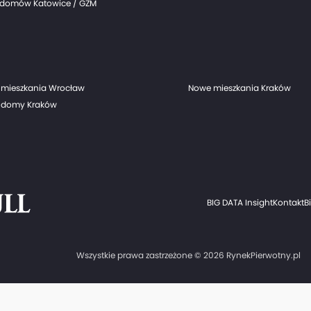
domów Katowice / GZM
mieszkania Wrocław
Nowe mieszkania Kraków
 domy Kraków
BIG DATA Insight
Kontakt
B
Wszystkie prawa zastrzeżone © 2026 RynekPierwotny.pl