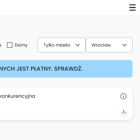
a
Domy
Tylko miasto
Wrocław
YCH JEST PŁATNY. SPRAWDŹ.
 konkurencyjna