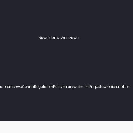
Nowe domy Warszawa
iuro prasowe
Cennik
Regulamin
Polityka prywatności
Faq
Ustawienia cookies