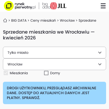
BIG DATA
Ceny mieszkań
Wrocław
Sprzedane
Sprzedane mieszkania we Wrocławiu —
kwiecień 2026
Tylko miasto
Wrocław
Mieszkania
Domy
DROGI UŻYTKOWNIKU, PRZEGLĄDASZ ARCHIWALNE
DANE. DOSTĘP DO AKTUALNYCH DANYCH JEST
PŁATNY. SPRAWDŹ.