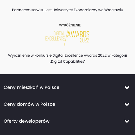
Partnerem serwisu jest Uniwersytet Ekonomiczny we Wrocławiu
Wyróżnienie w konkursie Digital Excellence Awards 2022 w kategorii
„Digital Capabilities”
Ceny mieszkań w Polsce
Ceny mieszkań Warszawa
Ceny domów w Polsce
Ceny mieszkań Kraków
Ceny domów Warszawa
Ceny mieszkań Wrocław
Oferty deweloperów
Ceny domów Kraków
Ceny mieszkań Trójmiasto
Nowe mieszkania Warszawa