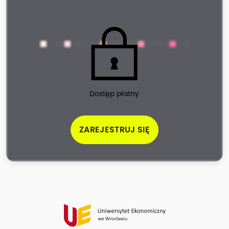
<100
100-200
200-500
500-1k
>1k
Dostęp płatny
ZAREJESTRUJ SIĘ