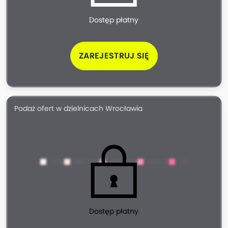
Dostęp płatny
ZAREJESTRUJ SIĘ
Podaż ofert w dzielnicach Wrocławia
<100
100-200
200-500
500-1k
>1k
Dostęp płatny