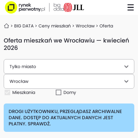
BIG DATA
Ceny mieszkań
Wrocław
Oferta
Oferta mieszkań we Wrocławiu — kwiecień
2026
Tylko miasto
Wrocław
Mieszkania
Domy
DROGI UŻYTKOWNIKU, PRZEGLĄDASZ ARCHIWALNE
DANE. DOSTĘP DO AKTUALNYCH DANYCH JEST
PŁATNY. SPRAWDŹ.