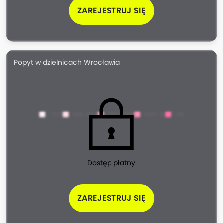
ZAREJESTRUJ SIĘ
Popyt w dzielnicach Wrocławia
<100
100-200
200-500
500-1k
>1k
Dostęp płatny
ZAREJESTRUJ SIĘ