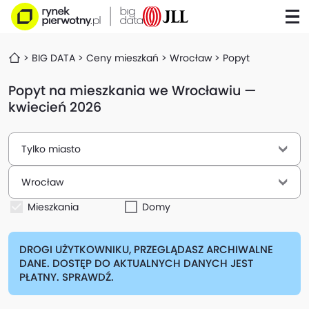
BIG DATA
Ceny mieszkań
Wrocław
Popyt
Popyt na mieszkania we Wrocławiu —
kwiecień 2026
Tylko miasto
Wrocław
Mieszkania
Domy
DROGI UŻYTKOWNIKU, PRZEGLĄDASZ ARCHIWALNE
DANE. DOSTĘP DO AKTUALNYCH DANYCH JEST
PŁATNY. SPRAWDŹ.