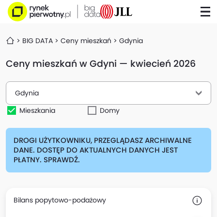
BIG DATA
Ceny mieszkań
Gdynia
Ceny mieszkań w Gdyni — kwiecień 2026
Gdynia
Mieszkania
Domy
DROGI UŻYTKOWNIKU, PRZEGLĄDASZ ARCHIWALNE
DANE. DOSTĘP DO AKTUALNYCH DANYCH JEST
PŁATNY. SPRAWDŹ.
Bilans popytowo-podażowy