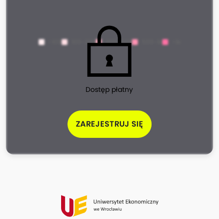
<100
100-200
200-500
500-1k
>1k
Dostęp płatny
ZAREJESTRUJ SIĘ