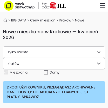
BIG DATA
Ceny mieszkań
Kraków
Nowe
Nowe mieszkania w Krakowie — kwiecień
2026
Tylko miasto
Kraków
Mieszkania
Domy
DROGI UŻYTKOWNIKU, PRZEGLĄDASZ ARCHIWALNE
DANE. DOSTĘP DO AKTUALNYCH DANYCH JEST
PŁATNY. SPRAWDŹ.