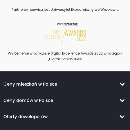
Partnerem serwisu jest Uniwersytet Ekonomiczny we Wrocławiu
Wyróżnienie w konkursie Digital Excellence Awards 2022 w kategorii
„Digital Capabilities”
Ceny mieszkań w Polsce
Ceny mieszkań Warszawa
Ceny domów w Polsce
Ceny mieszkań Kraków
Ceny domów Warszawa
Ceny mieszkań Wrocław
Oferty deweloperów
Ceny domów Kraków
Ceny mieszkań Trójmiasto
Nowe mieszkania Warszawa