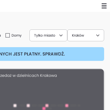
a
Domy
Tylko miasto
Kraków
YCH JEST PŁATNY. SPRAWDŹ.
rzedaż w dzielnicach Krakowa
<100
100-200
200-500
500-1k
>1k