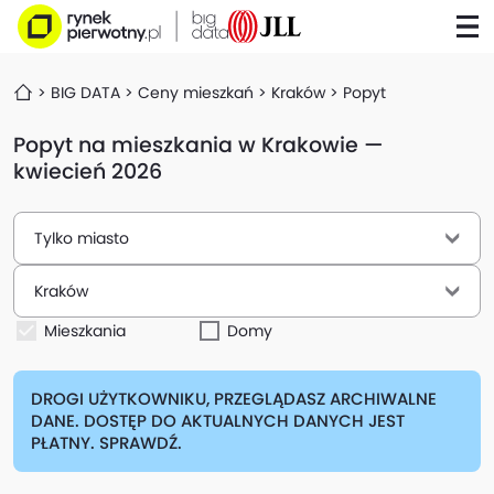
BIG DATA
Ceny mieszkań
Kraków
Popyt
Popyt na mieszkania w Krakowie —
kwiecień 2026
Tylko miasto
Kraków
Mieszkania
Domy
DROGI UŻYTKOWNIKU, PRZEGLĄDASZ ARCHIWALNE
DANE. DOSTĘP DO AKTUALNYCH DANYCH JEST
PŁATNY. SPRAWDŹ.