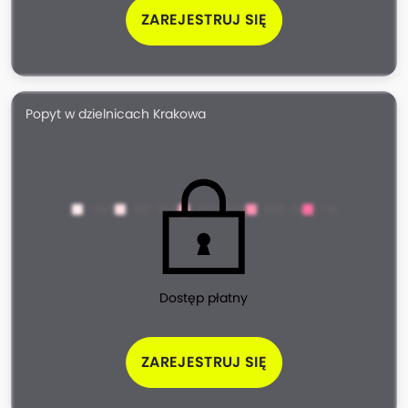
ZAREJESTRUJ SIĘ
Popyt w dzielnicach Krakowa
<100
100-200
200-500
500-1k
>1k
Dostęp płatny
ZAREJESTRUJ SIĘ