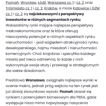
Poznań
,
Wrocław
,
Łódź
,
Warszawa cz. 1
i
cz. 2
oraz
Trójmiasto cz. 1
i
cz. 2
,
Kraków
, a może
Katowice i GZM
cz. 1
i
cz. 2
są
najciekawszymi z perspektywy
inwestorów w różnych segmentach rynku
.
Wskazaliśmy rynki mające najlepsze perspektywy
makroekonomiczne oraz te które oferują
nieoczywisty potencjał w różnych aspektach rynku
nieruchomości - pod względem atrakcyjności rynku
deweloperskiego, najmu mieszkań i nieruchomości
komercyjnych. Choć krajobraz i specyfika każdego
miasta jest nieco odmienna, to każde z nich
wykorzystuje swoje atuty i przewagi w strategicznych
dla siebie dziedzinach.
Prestiżowa
Warszawa
, osiągnęła najlepsze wyniki w
ocenie makro, jednak próg wejścia na ten rynek jest
już dzisiaj stosunkowo wysoki.
Poznań
okazał się
rynkiem z potencjałem biznesowym dla PBSA, gdzie
występuje nisza mimo najwyższego nasycenia