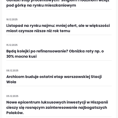
Obniżki stóp procentowych? Singlom i rodzinom wciąż
pod górkę na rynku mieszkaniowym
18.12.2025
Listopad na rynku najmu: mniej ofert, ale w większości
miast czynsze niższe niż rok temu
15.12.2025
Będą kolejki po refinansowanie? Obniżka raty np. o
30% mocno kusi
08.12.2025
Archicom buduje ostatni etap warszawskiej Stacji
Wola
05.12.2025
Nowe epicentrum luksusowych inwestycji w Hiszpanii
cieszy się rosnącym zainteresowanie najbogatszych
Polaków.