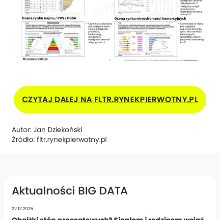
CZYTAJ DALEJ NA FLTR.RYNEKPIERWOTNY.PL
Autor:
Jan Dziekoński
Źródło:
fltr.rynekpierwotny.pl
Aktualności BIG DATA
22.12.2025