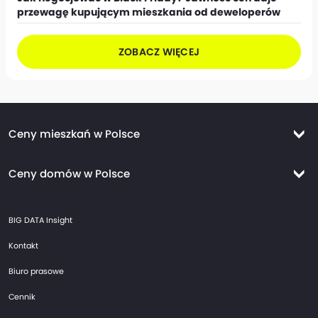
przewagę kupującym mieszkania od deweloperów
ZOBACZ WIĘCEJ
Ceny mieszkań w Polsce
Ceny mieszkań Warszawa
Ceny domów w Polsce
Ceny mieszkań Kraków
Ceny domów Warszawa
Ceny mieszkań Wrocław
BIG DATA Insight
Ceny domów Kraków
Ceny mieszkań Trójmiasto
Kontakt
Ceny domów Wrocław
Ceny mieszkań Gdańsk
Biuro prasowe
Ceny domów Trójmiasto
Ceny mieszkań Gdynia
Cennik
Ceny domów Gdańsk
Ceny mieszkań Sopot