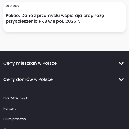
20.10.2025
Pekao: Dane z przemysłu wspierają prognozę
przyspieszenia PKB w II poł. 2025 r.
Ceny mieszkań w Polsce
Ceny mieszkań Warszawa
Ceny domów w Polsce
Ceny mieszkań Kraków
Ceny domów Warszawa
Ceny mieszkań Wrocław
BIG DATA Insight
Ceny domów Kraków
Ceny mieszkań Trójmiasto
Kontakt
Ceny domów Wrocław
Ceny mieszkań Gdańsk
Biuro prasowe
Ceny domów Trójmiasto
Ceny mieszkań Gdynia