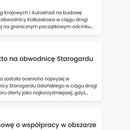
g ‎Krajowych i Autostrad na budowę
 obwodnicy ‎‎Kołbaskowa w ciągu drogi
owej na granicznym ‎‎początkowym odcinku
48,82 mln zł netto. ‎Termin zakończenia
 robót ‎nie ‎wlicza się okresów zimowych)‎.
etto na obwodnicę Starogardu
ła została oceniona najwyżej w
cy Starogardu Gdańskiego w ciągu drogi
ru oferty jako najkorzystniejszej, gdyż
ostatecznie zakończone, podkreślono.
nia podpisania umowy.
mowę o współpracy w obszarze