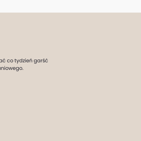
ać co tydzień garść
aniowego.