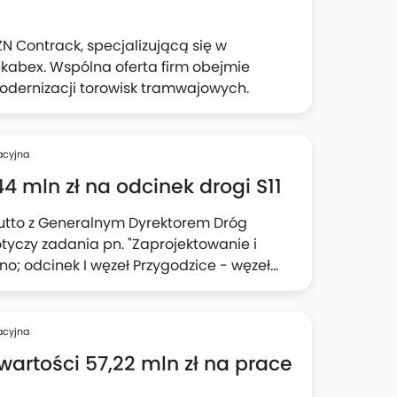
 Contrack, specjalizującą się w
Pekabex. Wspólna oferta firm obejmie
dernizacji torowisk tramwajowych.
acyjna
 mln zł na odcinek drogi S11
rutto z Generalnym Dyrektorem Dróg
otyczy zadania pn. "Zaprojektowanie i
o; odcinek I węzeł Przygodzice - węzeł
ia robót ustalony został na 39 miesięcy od
budowlanych nie wlicza się okresów
acyjna
rtości 57,22 mln zł na prace