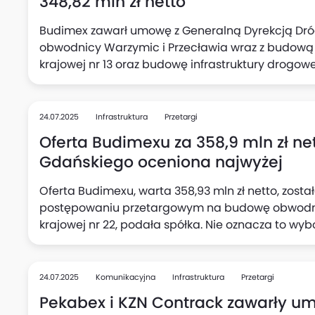
348,82 mln zł netto
Budimex zawarł umowę z Generalną Dyrekcją Dró
obwodnicy Warzymic i ‎Przecławia wraz z budową
krajowej nr 13 oraz budowę ‎infrastruktury ‎drog
autostrady A6, podała spółka. Wartość umowy to 3
robót przypada za 27 miesięcy (do czasu realizacji
24.07.2025
Infrastruktura
Przetargi
Oferta Budimexu za 358,9 mln zł n
Gdańskiego oceniona najwyżej
Oferta Budimexu, warta 358,93 mln zł netto, zosta
postępowaniu przetargowym na budowę obwodni
krajowej nr 22, podała spółka. Nie oznacza to wybo
postępowanie dotyczące oceny ofert nie zostało 
Termin realizacji inwestycji to 39 miesięcy od d
24.07.2025
Komunikacyjna
Infrastruktura
Przetargi
Pekabex i KZN Contrack zawarły u