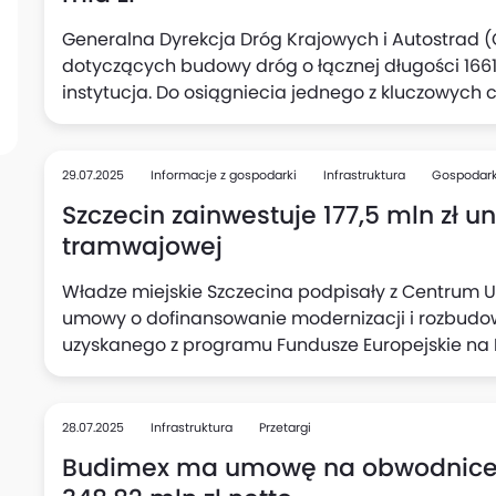
Generalna Dyrekcja Dróg Krajowych i Autostrad (
dotyczących budowy dróg o łącznej długości 1661 
instytucja. Do osiągniecia jednego z kluczowych c
ekspresowych o łącznej długości ok. 8 tys. km - bra
29.07.2025
Informacje z gospodarki
Infrastruktura
Gospodar
Szczecin zainwestuje 177,5 mln zł u
tramwajowej
Władze miejskie Szczecina podpisały z Centrum 
umowy o dofinansowanie modernizacji i rozbudow
uzyskanego z programu Fundusze Europejskie na In
2027 (FEnIKS) wynosi ponad 177,5 mln zł, podało Min
kierunku zrównoważonego i nowoczesnego systemu
podkreślono.
28.07.2025
Infrastruktura
Przetargi
Budimex ma umowę na obwodnice w