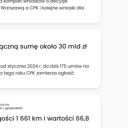
ła komplet wniosków o decyzje
y Warszawą a CPK i kolejne wnioski dla
łączną sumę około 30 mld zł
od stycznia 2024 r. do dziś 175 umów na
a tego roku CPK zamierza ogłosić
nia na
e z gospodarki
ości 1 661 km i wartości 66,8