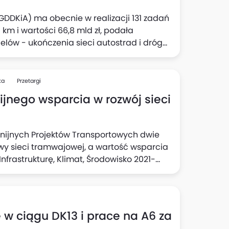
GDDKiA) ma obecnie w realizacji 131 zadań
km i wartości 66,8 mld zł, podała
elów - ukończenia sieci autostrad i dróg
kuje ok. 2,8 tys. km.
ka
Przetargi
nijnego wsparcia w rozwój sieci
Unijnych Projektów Transportowych dwie
y sieci tramwajowej, a wartość wsparcia
frastrukturę, Klimat, Środowisko 2021-
isterstwo Infrastruktury. To kolejny krok w
 transportu publicznego w Szczecinie,
 ciągu DK13 i prace na A6 za