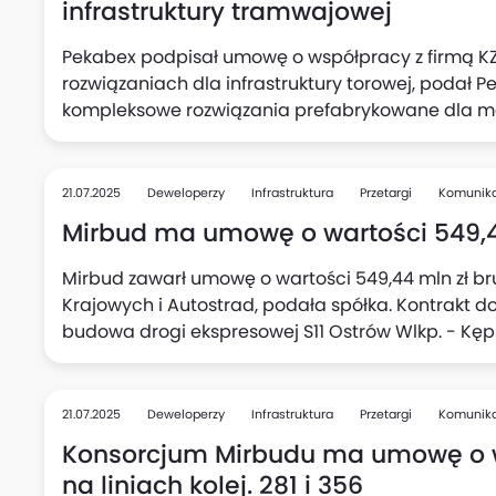
infrastruktury tramwajowej
Pekabex podpisał umowę o współpracy z firmą KZN
rozwiązaniach dla infrastruktury torowej, podał 
kompleksowe rozwiązania prefabrykowane dla mo
21.07.2025
Deweloperzy
Infrastruktura
Przetargi
Komunik
Mirbud ma umowę o wartości 549,44
Mirbud zawarł umowę o wartości 549,44 mln zł b
Krajowych i Autostrad, podała spółka. Kontrakt d
budowa drogi ekspresowej S11 Ostrów Wlkp. - Kępn
Ostrzeszów Północ (bez węzła)". Termin zakończen
daty zawarcia umowy (do czasu realizacji robót 
zimowych, tj. od 16 grudnia do 15 marca).
21.07.2025
Deweloperzy
Infrastruktura
Przetargi
Komunik
Konsorcjum Mirbudu ma umowę o wa
na liniach kolej. 281 i 356