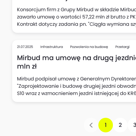
Konsorcjum firm z Grupy Mirbud w składzie Mirbud 
zawarło umowę o wartości 57,22 mln zł brutto z PKP
Kontrakt dotyczy zadania pn. "Ciągła wymiana szyn 
281 Oleśnica - Chojnice (odcinek Kcynia - Nakło nad
nr 356 Poznań Wschód - Bydgoszcz Główna (na odc
robotami towarzyszącymi". Termin zakończenia rob
21.07.2025
Infrastruktura
Pozwolenia na budowę
Przetargi
Mirbud ma umowę na drugą jezdnię 
mln zł
Mirbud podpisał umowę z Generalnym Dyrektorem
"Zaprojektowanie i budowę drugiej jezdni obwod
S10 wraz z wzmocnieniem jezdni istniejącej do KR6"
spółka. Termin realizacji zadania to 39 miesięc
zimowych).
1
2