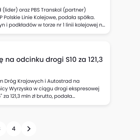
(lider) oraz PBS Transkol (partner)
 Polskie Linie Kolejowe, podała spółka.
i podkładów w torze nr 1 linii kolejowej nr
 Notecią) oraz w torze nr 1 linii kolejowej
inku granica IZ - Kcynia) wraz z
ót ustalony został na 13 grudnia 2025 r.
na odcinku drogi S10 za 121,3
 Dróg Krajowych i Autostrad na
nicy Wyrzyska w ciągu drogi ekspresowej
 za 121,3 mln zł brutto, podała
y od zawarcia umowy (bez okresów
3
4