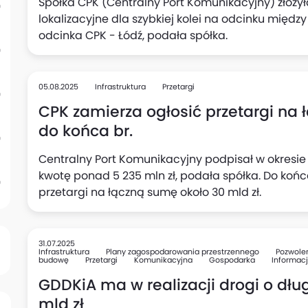
Spółka CPK (Centralny Port Komunikacyjny) złoży
lokalizacyjne dla szybkiej kolei na odcinku międz
odcinka CPK - Łódź, podała spółka.
05.08.2025
Infrastruktura
Przetargi
CPK zamierza ogłosić przetargi na 
do końca br.
Centralny Port Komunikacyjny podpisał w okresie 
kwotę ponad 5 235 mln zł, podała spółka. Do końc
przetargi na łączną sumę około 30 mld zł.
31.07.2025
Infrastruktura
Plany zagospodarowania przestrzennego
Pozwole
budowę
Przetargi
Komunikacyjna
Gospodarka
Informacj
GDDKiA ma w realizacji drogi o dług
mld zł