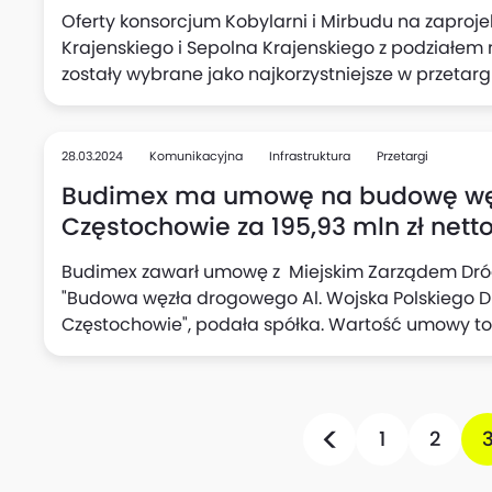
Oferty konsorcjum Kobylarni i Mirbudu na zapro
Krajenskiego i Sepolna Krajenskiego z podziałem na
zostały wybrane jako najkorzystniejsze w przetarg
Autostrad Oddział w Bydgoszczy, podał Mirbud. C
Kamienia Krajenskiego w ciągu drogi krajowej nr
84+405" ma wartość 43,25 mln zł, a część 2 "Pro
28.03.2024
Komunikacyjna
Infrastruktura
Przetargi
Krajenskiego w ciągu drogi krajowej nr 25 na odc
Budimex ma umowę na budowę wę
mln zł.
Częstochowie za 195,93 mln zł nett
Budimex zawarł umowę z Miejskim Zarządem Dróg
"Budowa węzła drogowego Al. Wojska Polskiego ‎
Częstochowie", podała spółka.‎ Wartość umowy to 1
1
2