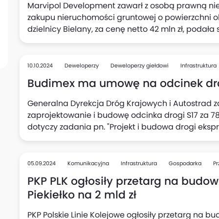
Marvipol Development zawarł z osobą prawną n
zakupu nieruchomości gruntowej o powierzchni ok
dzielnicy Bielany, za cenę netto 42 mln zł, podała
zrealizowanie na Nieruchomości inwestycji miesz
10.10.2024
Deweloperzy
Deweloperzy giełdowi
Infrastruktura
Budimex ma umowę na odcinek drogi
Generalna Dyrekcja Dróg Krajowych i Autostrad
zaprojektowanie i budowę odcinka drogi S17 za 781
dotyczy zadania pn. "Projekt i budowa drogi ekspr
węzeł "Krasnystaw Północ" (Krasnystaw 1) wraz z 
z węzłem". Termin zakończenia robót przypada za
05.09.2024
Komunikacyjna
Infrastruktura
Gospodarka
Pr
PKP PLK ogłosiły przetarg na budowę
Piekiełko na 2 mld zł
PKP Polskie Linie Kolejowe ogłosiły przetarg na b