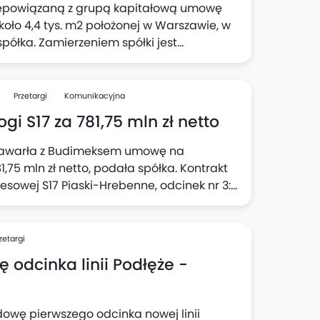
iepowiązaną z grupą kapitałową umowę
oło 4,4 tys. m2 położonej w Warszawie, w
 spółka. Zamierzeniem spółki jest
kaniowej.
Przetargi
Komunikacyjna
 S17 za 781,75 mln zł netto
 zawarła z Budimeksem umowę na
,75 mln zł netto, podała spółka. Kontrakt
esowej S17 Piaski-Hrebenne, odcinek nr 3:
węzłem - węzeł 'Izbica' (Tarzymiechy) wraz
 41 miesięcy (bez okresów zimowych).
zetargi
 odcinka linii Podłęże -
udowę pierwszego odcinka nowej linii