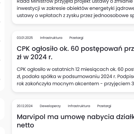
Rada Ministrów przyjęła projekt ustawy o zmianie 
inwestycji w zakresie obiektów energetyki jądrow
ustawy o wpłatach z zysku przez jednoosobowe s
Informacyjne Rządu (CIR). Rząd zdecydował o prz
pierwszej elektrowni jądrowej w l. 2025-2030.
03.01.2025
Infrastruktura
Przetargi
CPK ogłosiło ok. 60 postępowań p
zł w 2024 r.
CPK ogłosiło w ostatnich 12 miesiącach ok. 60 
zł, podała spółka w podsumowaniu 2024 r. Podpisa
rok zakończyła mocnym akcentem - przyjęciem 3
Wieloletniego CPK gwarantującego całemu projek
mld zł, podkreślono.
20.12.2024
Deweloperzy
Infrastruktura
Przetargi
Marvipol ma umowę nabycia działki
netto