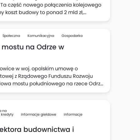
". Ta część nowego połączenia kolejowego
 koszt budowy to ponad 2 mld zł,
 podało Ministerstwo Infrastruktury.
Społeczna
Komunikacyjna
Gospodarka
 mostu na Odrze w
pkowice w woj. opolskim umowę o
ostowej z Rządowego Funduszu Rozwoju
udowa mostu południowego na rzece Odrze
dowymi" wynosi 192 mln zł. Planowany
r, podał resort.
a na
 kredyty
Informacje giełdowe
Informacje
sektora budownictwa i