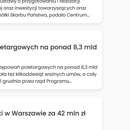
ustawy o przygotowaniu i realizacji
ej oraz inwestycji towarzyszących oraz
półki Skarbu Państwa, podało Centrum
ekazaniu 60,2 mld zł na projekt budowy
rzetargowych na ponad 8,3 mld
postępowań przetargowych na ponad 8,3 mld
ła też kilkadziesiąt ważnych umów, a cały
1 grudnia przez rząd Programu
towi finansowanie w wysokości ponad 131
 w Warszawie za 42 mln zł