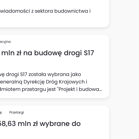
 wiadomości z sektora budownictwa i
acyjna
 mln zł na budowę drogi S17
ę drogi S17 została wybrana jako
Generalną Dyrekcję Dróg Krajowych i
edmiotem przetargu jest "Projekt i budowa
r 3: węzeł 'Krasnystaw Północ' (Krasnystaw
az z węzłem".
ę
Przetargi
58,63 mln zł wybrane do