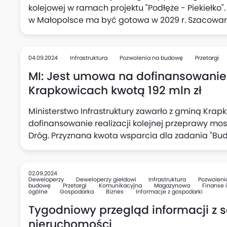
kolejowej w ramach projektu "Podłęże - Piekiełko
w Małopolsce ma być gotowa w 2029 r. Szacowany
zostanie on sfinansowany ze środków budżetowych,
04.09.2024
Infrastruktura
Pozwolenia na budowę
Przetargi
MI: Jest umowa na dofinansowanie
Krapkowicach kwotą 192 mln zł
Ministerstwo Infrastruktury zawarło z gminą Kra
dofinansowanie realizacji kolejnej przeprawy m
Dróg. Przyznana kwota wsparcia dla zadania "B
w Krapkowicach i Gogolinie wraz z drogami dojaz
termin oddania inwestycji do użytkowania to 2029 
02.09.2024
Deweloperzy
Deweloperzy giełdowi
Infrastruktura
Pozwoleni
budowę
Przetargi
Komunikacyjna
Magazynowa
Finanse i
ogólne
Gospodarka
Biznes
Informacje z gospodarki
Tygodniowy przegląd informacji z 
nieruchomości