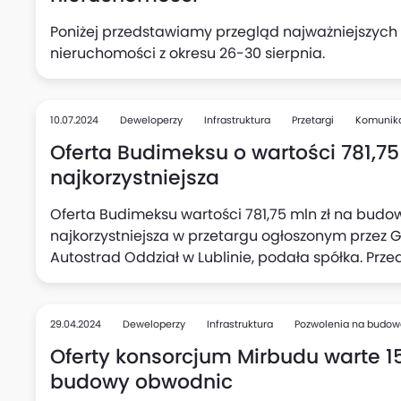
Poniżej przedstawiamy przegląd najważniejszych
nieruchomości z okresu 26-30 sierpnia.
10.07.2024
Deweloperzy
Infrastruktura
Przetargi
Komunik
Oferta Budimeksu o wartości 781,75
najkorzystniejsza
Oferta Budimeksu wartości 781,75 mln zł na budow
najkorzystniejsza w przetargu ogłoszonym przez 
Autostrad ‎Oddział w Lublinie, podała spółka. Prz
drogi ekspresowej S17 Piaski-Hrebenne, Odcinek n
1) wraz z węzłem – węzeł 'Izbica' (Tarzymiechy) wr
29.04.2024
Deweloperzy
Infrastruktura
Pozwolenia na budow
Oferty konsorcjum Mirbudu warte 1
budowy obwodnic