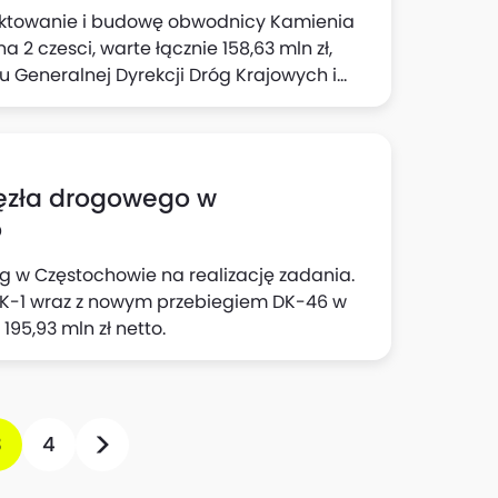
jektowanie i budowę obwodnicy Kamienia
 2 czesci, warte łącznie 158,63 mln zł,
u Generalnej Dyrekcji Dróg Krajowych i
zesc 1 "Projekt i budowa obwodnicy
 25 na odcinku od km 81+100 do km
jekt i budowa obwodnicy Sepolna
inku od km 90+540 do km 96+317" - 115,38
zła drogowego w
o
 w Częstochowie na realizację zadania.
DK-1 ‎wraz z nowym przebiegiem DK-46 w
95,93 mln zł netto.
3
4