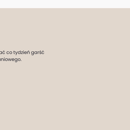
ać co tydzień garść
aniowego.