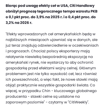
Biorąc pod uwagę efekty ceł w USA, Citi Handlowy
obniżył prognozę tegorocznego tempa wzrostu PKB
o 0,1 pkt proc. do 3,9% na 2025 r. i o 0,4 pkt proc. do
3,2% na 2026 r.
"Efekty wprowadzonych ceł amerykańskich będą w
najbliższych miesiącach ujawniać się w danych, ale
już teraz znajdują odzwierciedlenie w oczekiwaniach
i prognozach. Chociaż polscy eksporterzy mają
relatywnie niewielką bezpośrednią ekspozycję na
amerykański rynek, nie wystarczy to aby ochronić
gospodarkę przed efektami wojny celnej. Głównym
problemem jest nie tylko wysokość ceł, lecz również
ich powszechność, a więc fakt, że nowe stawki mają
objąć praktycznie wszystkie gospodarki świata. Co
więcej, w przypadku Chin - kluczowego globalnego
producenta - stawki celne są ustalone na
zaporowym poziomie" - czytamy w "CitiWeekly".