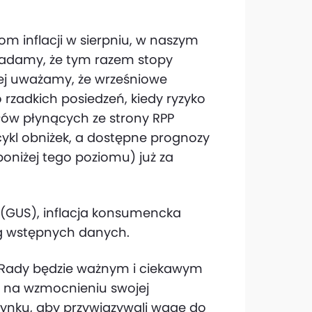
m inflacji w sierpniu, w naszym
ładamy, że tym razem stopy
ej uważamy, że wrześniowe
 rzadkich posiedzeń, kiedy ryzyko
ałów płynących ze strony RPP
cykl obniżek, a dostępne prognozy
poniżej tego poziomu) już za
(GUS), inflacja konsumencka
ług wstępnych danych.
a Rady będzie ważnym i ciekawym
y na wzmocnieniu swojej
rynku, aby przywiązywali wagę do