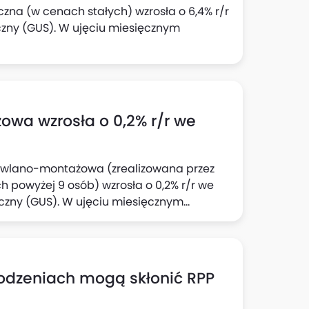
czna (w cenach stałych) wzrosła o 6,4% r/r
czny (GUS). W ujęciu miesięcznym
wa wzrosła o 0,2% r/r we
dowlano-montażowa (zrealizowana przez
 powyżej 9 osób) wzrosła o 0,2% r/r we
yczny (GUS). W ujęciu miesięcznym
rodzeniach mogą skłonić RPP