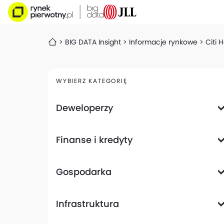
BIG DATA Insight
Informacje rynkowe
Citi 
WYBIERZ KATEGORIĘ
Deweloperzy
Deweloperzy giełdowi
Finanse i kredyty
Analizy i raporty
Informacje giełdowe
Informacje ogólne
Wyniki finansowe
Gospodarka
Banki
Biznes
Informacje z gospodarki
Infrastruktura