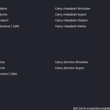
raków
Ceny mieszkań Wrocław
dynia
Ceny mieszkań Sopot
czecin
Ceny mieszkań Olsztyn
towice / GZM
Ceny mieszkań Kielce
ków
Ceny domów Wrocław
nia
Ceny domów Sopot
wice / GZM
BIG DATA Insight
Kontakt
B