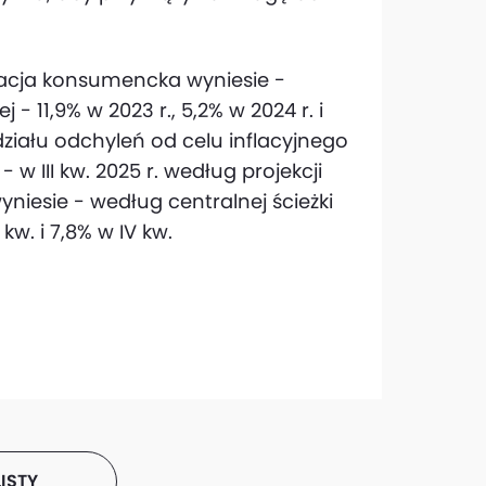
.
flacja konsumencka wyniesie -
j - 11,9% w 2023 r., 5,2% w 2024 r. i
działu odchyleń od celu inflacyjnego
 w III kw. 2025 r. według projekcji
yniesie - według centralnej ścieżki
I kw. i 7,8% w IV kw.
ISTY