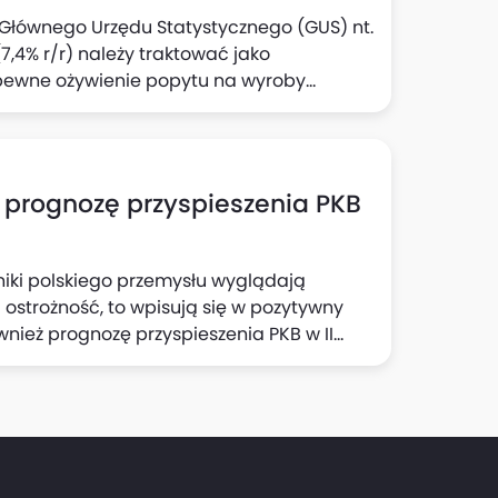
e Głównego Urzędu Statystycznego (GUS) nt.
,4% r/r) należy traktować jako
pewne ożywienie popytu na wyroby
zek Kąsek i Michał Rubaszek z Biura Analiz
ją również, że solidny wzrost aktywności
zeń w tym sektorze to czynniki, które
owstrzymania się przed kolejną obniżką
 prognozę przyspieszenia PKB
iki polskiego przemysłu wyglądają
ć ostrożność, to wpisują się w pozytywny
ównież prognozę przyspieszenia PKB w II
kroekonomicznych Banku Pekao. Dzisiejsza
eco mniej niż 0,1 pkt proc. we wzroście PKB
zrósł w III kwartale o 4% r/r.