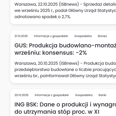
Warszawa, 22.10.2025 (ISBnews) - Sprzedaż detali
we wrześniu 2025 r., podał Główny Urząd Statysty
odnotowano spadek o 2,7%.
21.10.2025
Informacje z gospodarki
Gospodarka
Biznes
GUS: Produkcja budowlano-montażo
wrześniu: konsensus: -2%
Warszawa, 20.10.2025 (ISBnews) - Produkcja bu
przedsiębiorstwa budowlane o liczbie pracujących
wrześniu br., poinformował Główny Urząd Statyst
odnotowano wzrost o 20,6%.
20.10.2025
Informacje z gospodarki
Gospodarka
Banki
ING BSK: Dane o produkcji i wynag
do utrzymania stóp proc. w XI