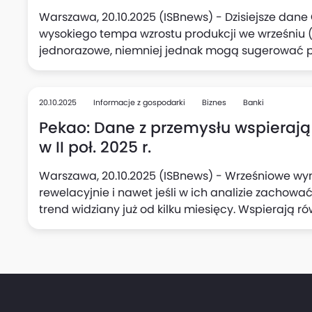
Warszawa, 20.10.2025 (ISBnews) - Dzisiejsze dan
wysokiego tempa wzrostu produkcji we wrześniu (7
jednorazowe, niemniej jednak mogą sugerować 
polskiego przemysłu, oceniają Adam Antoniak, Les
Makroekonomicznych ING Banku Śląskiego. Zauważa
w przetwórstwie oraz podwyższony wzrost wynagrod
20.10.2025
Informacje z gospodarki
Biznes
Banki
mogą skłonić Radę Polityki Pieniężnej (RPP) do p
Pekao: Dane z przemysłu wspierają
stóp procentowych w listopadzie.
w II poł. 2025 r.
Warszawa, 20.10.2025 (ISBnews) - Wrześniowe wyn
rewelacyjnie i nawet jeśli w ich analizie zachowa
trend widziany już od kilku miesięcy. Wspierają r
połowie tego roku, uważa Departament Analiz Ma
"niespodzianka" jest wg analityków banku warta ni
w jednym kwartale i zwiększa szanse, że PKB Polski w