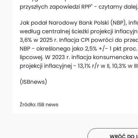
przyszłych zapowiedzi RPP" - czytamy dalej
Jak podał Narodowy Bank Polski (NBP), in
według centralnej ścieżki projekcji inflacyjne
3,6% w 2025 r. Inflacja CPI powróci do prze
NBP - określonego jako 2,5% +/- 1 pkt proc. -
lipcowej. W 2023 r. inflacja konsumencka w
projekcji inflacyjnej - 13,1% r/r w II, 10,3% w II
(ISBnews)
Źródło:
ISB news
WRÓĆ DO L