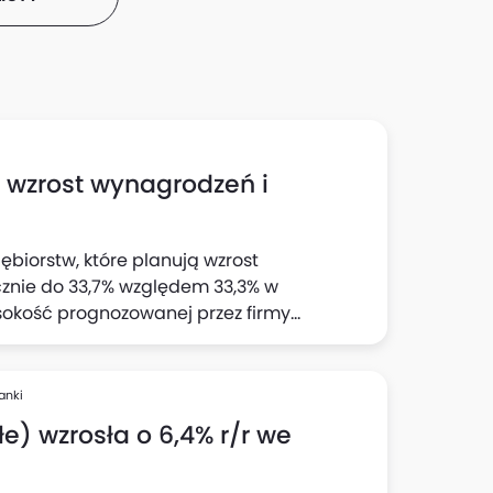
h wzrost wynagrodzeń i
ębiorstw, które planują wzrost
cznie do 33,7% względem 33,3% w
sokość prognozowanej przez firmy
 wynika z "Szybkiego Monitoringu NBP". Z
jnej wyraźnie wzrósł odsetek firm
cji: do 23,1% względem 22% z badania w II
anki
e) wzrosła o 6,4% r/r we