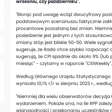
wrześniu, czy październiku".
"Biorąc pod uwagę wciąż dwucyfrowy pozio
podstawowym scenariuszu faktycznie zak
procentowe pozostaną bez zmian. Niemni
posiedzenie jest jednym z tych stosunkowo
zmiany stóp jest bliskie 50-50. Wiele sygn
sugeruje, że Rada chce szybko rozpocząć 
sugerują, że CPI spadnie do około 9% (lub 
miesiąc" - czytamy w raporcie "CitiWeekly".
Według Głównego Urzędu Statystycznego 
wyniosła 10,1% r/r w sierpniu 2023 r., wed
"Niemniej dla wielu obserwatorów decyzj
wydarzeniem. Pokaże ona, na ile RPP zależ
wiarygodności i przekonaniu uczestników 