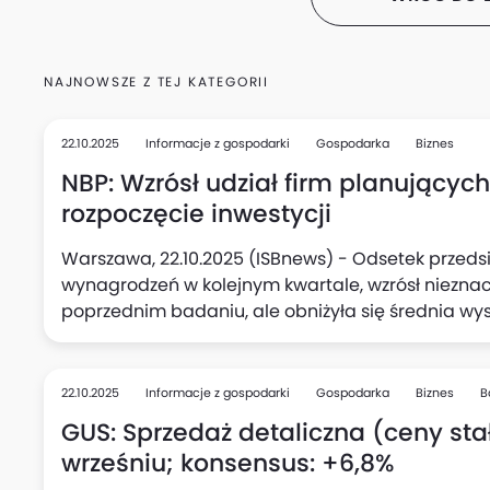
NAJNOWSZE Z TEJ KATEGORII
22.10.2025
Informacje z gospodarki
Gospodarka
Biznes
NBP: Wzrósł udział firm planującyc
rozpoczęcie inwestycji
Warszawa, 22.10.2025 (ISBnews) - Odsetek przedsi
wynagrodzeń w kolejnym kwartale, wzrósł niezna
poprzednim badaniu, ale obniżyła się średnia wy
podwyżki (do 5,1%, wobec 5,3% kwartał wcześniej),
kolei w kwartalnych planach aktywności inwestycy
deklarujących zamiar rozpoczęcia nowych inwesty
22.10.2025
Informacje z gospodarki
Gospodarka
Biznes
B
kwartale.
GUS: Sprzedaż detaliczna (ceny stał
wrześniu; konsensus: +6,8%