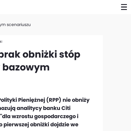
wym scenariuszu
ki
brak obniżki stóp
 w bazowym
ityki Pieniężnej (RPP) nie obniży
ozują analitycy banku Citi
"dla wzrostu gospodarczego i
o pierwszej obniżki dojdzie we