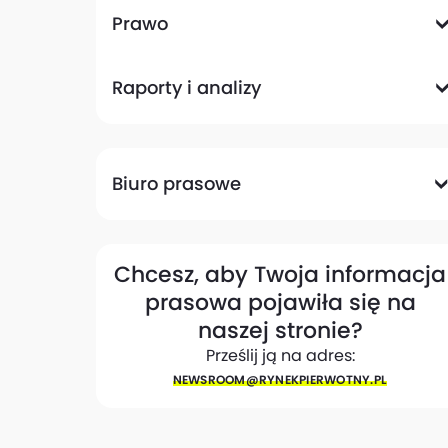
Komunikacyjna
Magazynowa
Plany zagospodarowania przestrzennego
Pozwolenia na budowę
Przetargi
Społeczna
Prawo
Analizy prawne
Zmiany w przepisach
Raporty i analizy
Analizy ekspertów
Raporty
Trendy rynkowe
Biuro prasowe
Biuro prasowe
Materiały dla mediów
Eksperci
My w mediach
Kontakt
Chcesz, aby Twoja informacja
prasowa pojawiła się na
naszej stronie?
Prześlij ją na adres:
NEWSROOM@​RYNEKPIERWOTNY.PL