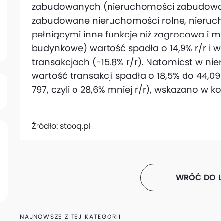
zabudowanych (nieruchomości zabudowa
zabudowane nieruchomości rolne, nier
pełniącymi inne funkcje niż zagrodowa i 
budynkowe) wartość spadła o 14,9% r/r i w
transakcjach (-15,8% r/r). Natomiast w 
wartość transakcji spadła o 18,5% do 44,09 
797, czyli o 28,6% mniej r/r), wskazano w k
Źródło:
stooq.pl
WRÓĆ DO L
NAJNOWSZE Z TEJ KATEGORII