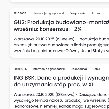
21.10.2025
Informacje z gospodarki
Gospodarka
Biznes
GUS: Produkcja budowlano-montażo
wrześniu: konsensus: -2%
Warszawa, 20.10.2025 (ISBnews) - Produkcja bu
przedsiębiorstwa budowlane o liczbie pracujących
wrześniu br., poinformował Główny Urząd Statyst
odnotowano wzrost o 20,6%.
20.10.2025
Informacje z gospodarki
Gospodarka
Banki
ING BSK: Dane o produkcji i wynag
do utrzymania stóp proc. w XI
Warszawa, 20.10.2025 (ISBnews) - Dzisiejsze dan
wysokiego tempa wzrostu produkcji we wrześniu (7
jednorazowe, niemniej jednak mogą sugerować 