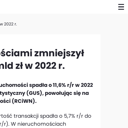
w 2022 r.
ściami zmniejszył
mld zł w 2022 r.
chomości spadła o 11,6% r/r w 2022
tatystyczny (GUS), powołując się na
mości (RCiWN).
ość transakcji spadła o 5,7% r/r do
% r/r). W nieruchomościach