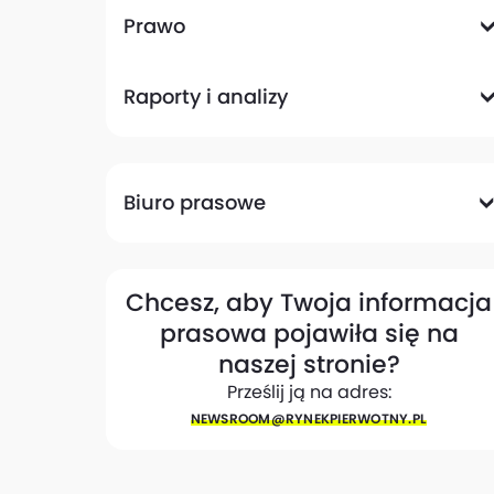
Komunikacyjna
Magazynowa
Plany zagospodarowania przestrzennego
Pozwolenia na budowę
Przetargi
Społeczna
Prawo
Analizy prawne
Zmiany w przepisach
Raporty i analizy
Analizy ekspertów
Raporty
Trendy rynkowe
Biuro prasowe
Biuro prasowe
Materiały dla mediów
Eksperci
My w mediach
Kontakt
Chcesz, aby Twoja informacja
prasowa pojawiła się na
naszej stronie?
Prześlij ją na adres:
NEWSROOM@​RYNEKPIERWOTNY.PL