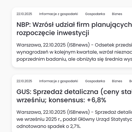
22.10.2025
Informacje z gospodarki
Gospodarka
Biznes
NBP: Wzrósł udział firm planującyc
rozpoczęcie inwestycji
Warszawa, 22.10.2025 (ISBnews) - Odsetek przedsi
wynagrodzeń w kolejnym kwartale, wzrósł niezna
poprzednim badaniu, ale obniżyła się średnia wy
podwyżki (do 5,1%, wobec 5,3% kwartał wcześniej),
kolei w kwartalnych planach aktywności inwestycy
deklarujących zamiar rozpoczęcia nowych inwesty
22.10.2025
Informacje z gospodarki
Gospodarka
Biznes
B
kwartale.
GUS: Sprzedaż detaliczna (ceny stał
wrześniu; konsensus: +6,8%
Warszawa, 22.10.2025 (ISBnews) - Sprzedaż detali
we wrześniu 2025 r., podał Główny Urząd Statysty
odnotowano spadek o 2,7%.