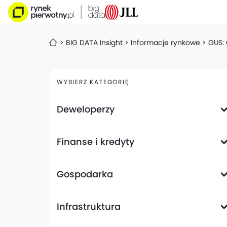
BIG DATA Insight
Informacje rynkowe
GUS: 
WYBIERZ KATEGORIĘ
Deweloperzy
Deweloperzy giełdowi
Finanse i kredyty
Analizy i raporty
Informacje giełdowe
Informacje ogólne
Wyniki finansowe
Gospodarka
Banki
Biznes
Informacje z gospodarki
Infrastruktura