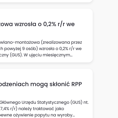
wa wzrosła o 0,2% r/r we
dowlano-montażowa (zrealizowana przez
 powyżej 9 osób) wzrosła o 0,2% r/r we
yczny (GUS). W ujęciu miesięcznym
rodzeniach mogą skłonić RPP
e Głównego Urzędu Statystycznego (GUS) nt.
,4% r/r) należy traktować jako
pewne ożywienie popytu na wyroby