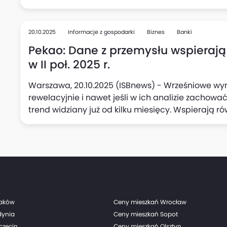
polskiego przemysłu, oceniają Adam Antoniak, Les
Makroekonomicznych ING Banku Śląskiego. Zauważa
w przetwórstwie oraz podwyższony wzrost wynagrod
20.10.2025
Informacje z gospodarki
Biznes
Banki
mogą skłonić Radę Polityki Pieniężnej (RPP) do p
Pekao: Dane z przemysłu wspierają
stóp procentowych w listopadzie.
w II poł. 2025 r.
Warszawa, 20.10.2025 (ISBnews) - Wrześniowe wyn
rewelacyjnie i nawet jeśli w ich analizie zachowa
trend widziany już od kilku miesięcy. Wspierają r
połowie tego roku, uważa Departament Analiz Ma
"niespodzianka" jest wg analityków banku warta ni
w jednym kwartale i zwiększa szanse, że PKB Polski w
raków
Ceny mieszkań Wrocław
dynia
Ceny mieszkań Sopot
czecin
Ceny mieszkań Olsztyn