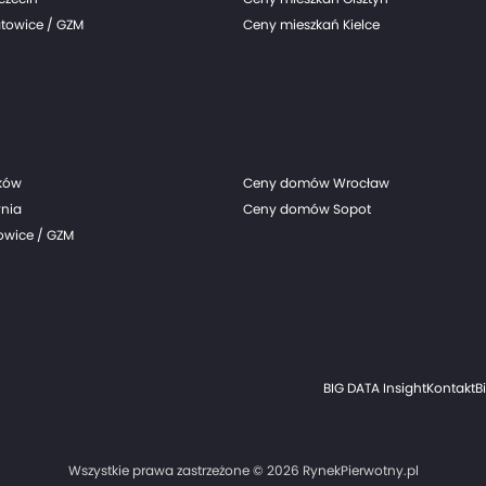
towice / GZM
Ceny mieszkań Kielce
ków
Ceny domów Wrocław
nia
Ceny domów Sopot
wice / GZM
BIG DATA Insight
Kontakt
B
Wszystkie prawa zastrzeżone © 2026 RynekPierwotny.pl