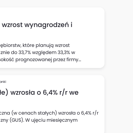
h wzrost wynagrodzeń i
ębiorstw, które planują wzrost
cznie do 33,7% względem 33,3% w
sokość prognozowanej przez firmy
 wynika z "Szybkiego Monitoringu NBP". Z
jnej wyraźnie wzrósł odsetek firm
cji: do 23,1% względem 22% z badania w II
anki
e) wzrosła o 6,4% r/r we
czna (w cenach stałych) wzrosła o 6,4% r/r
czny (GUS). W ujęciu miesięcznym