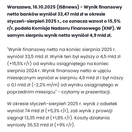
Warszawa, 16.10.2025 (ISBnews) - Wynik finansowy
netto banków wyniósł 33,47 mld zł w okresie
styczeń-sierpień 2025 r., co oznacza wzrost o 15,5%
r/r, podała Komisja Nadzoru Finansowego (KNF). W
samym sierpniu wynik netto wyniósł 4,9 mld zł.
"Wynik finansowy netto na koniec sierpnia 2025 r.
wyniósł 33,5 mld zł. Wynik ten był wyższy o 4,5 mld zł
(+15,5% r/r) od wyniku osiągniętego na koniec
sierpnia 2024 r. Wynik finansowy netto w ujęciu
miesięcznym wyniósł w sierpniu 4,9 mld zł i był niższy
o 0,1 mld zł (-2,2% m/m) od wyniku osiągniętego w
poprzednim miesiącu" - czytamy w prezentacji.
W okresie styczeń-sierpień 2025 r. wynik z odsetek
wyniósł 74 mld zł (+5,3% r/r), zaś wynik z prowizji
sięgnął 13,35 mld zł (+1,8% r/r). Koszty działania
wyniosły 36,53 mld zł (+9% r/r).