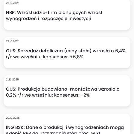
22.10.2025
NBP: Wzrósł udział firm planujących wzrost
wynagrodzeń i rozpoczęcie inwestycji
22.10.2025
GUS: Sprzedaż detaliczna (ceny stałe) wzrosła o 6,4%
r/r we wrześniu; konsensus: +6,8%
21.10.2025
GUS: Produkcja budowlano-montażowa wzrosła o
0,2% r/r we wrześniu: konsensus: -2%
20.10.2025
ING BSK: Dane o produkcji i wynagrodzeniach mogą
skłonić RPP do utrzymania stóp proc. w XI