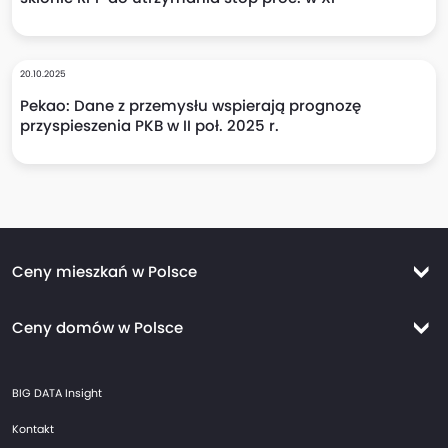
20.10.2025
Pekao: Dane z przemysłu wspierają prognozę
przyspieszenia PKB w II poł. 2025 r.
Ceny mieszkań w Polsce
Ceny mieszkań Warszawa
Ceny domów w Polsce
Ceny mieszkań Kraków
Ceny domów Warszawa
Ceny mieszkań Wrocław
BIG DATA Insight
Ceny domów Kraków
Ceny mieszkań Trójmiasto
Kontakt
Ceny domów Wrocław