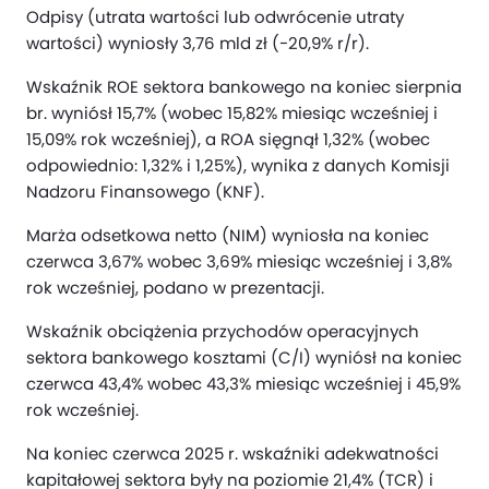
Odpisy (utrata wartości lub odwrócenie utraty
wartości) wyniosły 3,76 mld zł (-20,9% r/r).
Wskaźnik ROE sektora bankowego na koniec sierpnia
br. wyniósł 15,7% (wobec 15,82% miesiąc wcześniej i
15,09% rok wcześniej), a ROA sięgnął 1,32% (wobec
odpowiednio: 1,32% i 1,25%), wynika z danych Komisji
Nadzoru Finansowego (KNF).
Marża odsetkowa netto (NIM) wyniosła na koniec
czerwca 3,67% wobec 3,69% miesiąc wcześniej i 3,8%
rok wcześniej, podano w prezentacji.
Wskaźnik obciążenia przychodów operacyjnych
sektora bankowego kosztami (C/I) wyniósł na koniec
czerwca 43,4% wobec 43,3% miesiąc wcześniej i 45,9%
rok wcześniej.
Na koniec czerwca 2025 r. wskaźniki adekwatności
kapitałowej sektora były na poziomie 21,4% (TCR) i