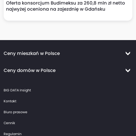
Oferta konsorcjum Budimeksu za 260,8 mln zł netto
najwyżej oceniona na zajezdnię w Gdańsku
Ceny mieszkań w Polsce
Ceny mieszkań Warszawa
Ceny domów w Polsce
Ceny mieszkań Kraków
Ceny domów Warszawa
Ceny mieszkań Wrocław
BIG DATA Insight
Ceny domów Kraków
Ceny mieszkań Trójmiasto
Kontakt
Ceny domów Wrocław
Ceny mieszkań Gdańsk
Biuro prasowe
Ceny domów Trójmiasto
Ceny mieszkań Gdynia
Cennik
Ceny domów Gdańsk
Ceny mieszkań Sopot
Regulamin
Ceny domów Gdynia