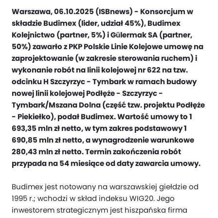
Warszawa, 06.10.2025 (ISBnews) - Konsorcjum w
składzie Budimex (lider, udział 45%), Budimex
‎Kolejnictwo (partner, 5%) i Gülermak SA (partner,
50%) zawarło z PKP Polskie Linie Kolejowe umowę na
zaprojektowanie (w zakresie sterowania ruchem) i
‎wykonanie robót na linii kolejowej nr 622 na tzw.
odcinku H Szczyrzyc - ‎Tymbark w ramach budowy
nowej linii kolejowej Podłęże - Szczyrzyc -
‎Tymbark/Mszana Dolna (część tzw. projektu Podłęże
- Piekiełko), podał Budimex. Wartość umowy to 1
693,35 mln zł netto, w tym zakres podstawowy 1
690,85 mln zł netto, a wynagrodzenie warunkowe
280,43 mln zł ‎netto. Termin zakończenia robót
przypada na 54 miesiące od daty zawarcia umowy.
Budimex jest notowany na warszawskiej giełdzie od
1995 r.; wchodzi w skład indeksu WIG20. Jego
inwestorem strategicznym jest hiszpańska firma