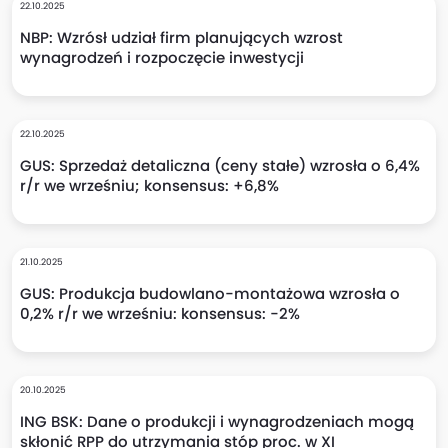
22.10.2025
NBP: Wzrósł udział firm planujących wzrost
wynagrodzeń i rozpoczęcie inwestycji
22.10.2025
GUS: Sprzedaż detaliczna (ceny stałe) wzrosła o 6,4%
r/r we wrześniu; konsensus: +6,8%
21.10.2025
GUS: Produkcja budowlano-montażowa wzrosła o
0,2% r/r we wrześniu: konsensus: -2%
20.10.2025
ING BSK: Dane o produkcji i wynagrodzeniach mogą
skłonić RPP do utrzymania stóp proc. w XI