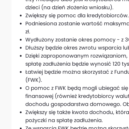
dzieci (na dzień złożenia wniosku).
Zwiększy się pomoc dla kredytobiorców.
Podniesiona zostanie wartość maksymalne
zł.
Wydłużony zostanie okres pomocy - z 36
Dłuższy będzie okres zwrotu wsparcia lub
Dzięki zaproponowanym rozwiązaniom,
spłatę zadłużenia będzie wynosić 120 tys.
Łatwiej będzie można skorzystać z Fun
(FWK).
O pomoc z FWK będą mogli ubiegać się c
finansowej (również kredytobiorcy walut
dochodu gospodarstwa domowego. Obec
Zwiększy się także kwota dochodu, któr
pożyczki na spłatę zadłużenia.
Ze wsparcia FWK będzie można skorzysta