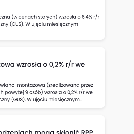
czna (w cenach stałych) wzrosła o 6,4% r/r
czny (GUS). W ujęciu miesięcznym
wa wzrosła o 0,2% r/r we
dowlano-montażowa (zrealizowana przez
 powyżej 9 osób) wzrosła o 0,2% r/r we
yczny (GUS). W ujęciu miesięcznym
rodzeniach mogą skłonić RPP