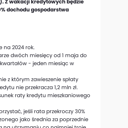
. Z wakacji kredytowych będzie
 30% dochodu gospodarstwa
 na 2024 rok.
arze dwóch miesięcy od 1 maja do
 kwartałów - jeden miesiąc w
e z którym zawieszenie spłaty
edytu nie przekracza 1,2 mln zł.
unek raty kredytu mieszkaniowego
zystać, jeśli rata przekroczy 30%
nego jako średnia za poprzednie
ma na utrzymaniu co najmniej troje