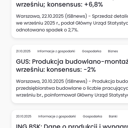
wrześniu; konsensus: +6,8%
Warszawa, 22.10.2025 (ISBnews) - Sprzedaż detali
we wrześniu 2025 r., podał Główny Urząd Statysty
odnotowano spadek o 2,7%.
21.10.2025
Informacje z gospodarki
Gospodarka
Biznes
GUS: Produkcja budowlano-montażo
wrześniu: konsensus: -2%
Warszawa, 20.10.2025 (ISBnews) - Produkcja bu
przedsiębiorstwa budowlane o liczbie pracujących
wrześniu br., poinformował Główny Urząd Statyst
odnotowano wzrost o 20,6%.
20.10.2025
Informacje z gospodarki
Gospodarka
Banki
ING BSK: Dane o produkcji i wynag