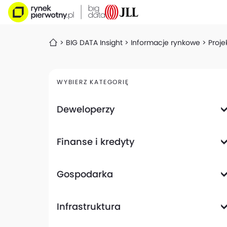
BIG DATA Insight
Informacje rynkowe
Proje
WYBIERZ KATEGORIĘ
Deweloperzy
Deweloperzy giełdowi
Finanse i kredyty
Analizy i raporty
Informacje giełdowe
Informacje ogólne
Wyniki finansowe
Gospodarka
Banki
Biznes
Informacje z gospodarki
Infrastruktura