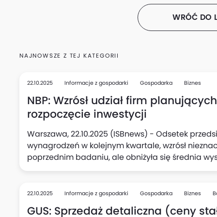
WRÓĆ DO L
NAJNOWSZE Z TEJ KATEGORII
22.10.2025
Informacje z gospodarki
Gospodarka
Biznes
NBP: Wzrósł udział firm planującyc
rozpoczęcie inwestycji
Warszawa, 22.10.2025 (ISBnews) - Odsetek przedsi
wynagrodzeń w kolejnym kwartale, wzrósł niezna
poprzednim badaniu, ale obniżyła się średnia wy
podwyżki (do 5,1%, wobec 5,3% kwartał wcześniej),
kolei w kwartalnych planach aktywności inwestycy
deklarujących zamiar rozpoczęcia nowych inwesty
22.10.2025
Informacje z gospodarki
Gospodarka
Biznes
B
kwartale.
GUS: Sprzedaż detaliczna (ceny stał