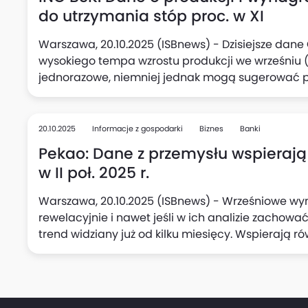
do utrzymania stóp proc. w XI
Warszawa, 20.10.2025 (ISBnews) - Dzisiejsze dan
wysokiego tempa wzrostu produkcji we wrześniu (7
jednorazowe, niemniej jednak mogą sugerować 
polskiego przemysłu, oceniają Adam Antoniak, Les
Makroekonomicznych ING Banku Śląskiego. Zauważa
w przetwórstwie oraz podwyższony wzrost wynagrod
20.10.2025
Informacje z gospodarki
Biznes
Banki
mogą skłonić Radę Polityki Pieniężnej (RPP) do p
Pekao: Dane z przemysłu wspierają
stóp procentowych w listopadzie.
w II poł. 2025 r.
Warszawa, 20.10.2025 (ISBnews) - Wrześniowe wyn
rewelacyjnie i nawet jeśli w ich analizie zachowa
trend widziany już od kilku miesięcy. Wspierają r
połowie tego roku, uważa Departament Analiz Ma
"niespodzianka" jest wg analityków banku warta ni
w jednym kwartale i zwiększa szanse, że PKB Polski w