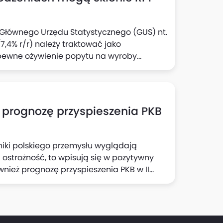
e Głównego Urzędu Statystycznego (GUS) nt.
,4% r/r) należy traktować jako
pewne ożywienie popytu na wyroby
zek Kąsek i Michał Rubaszek z Biura Analiz
ją również, że solidny wzrost aktywności
zeń w tym sektorze to czynniki, które
owstrzymania się przed kolejną obniżką
 prognozę przyspieszenia PKB
iki polskiego przemysłu wyglądają
ć ostrożność, to wpisują się w pozytywny
ównież prognozę przyspieszenia PKB w II
kroekonomicznych Banku Pekao. Dzisiejsza
eco mniej niż 0,1 pkt proc. we wzroście PKB
zrósł w III kwartale o 4% r/r.