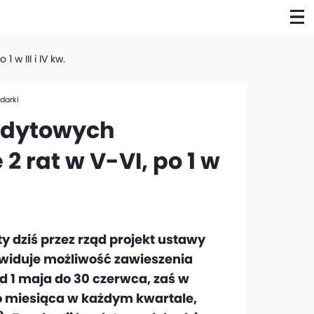
 w III i IV kw.
darki
redytowych
2 rat w V-VI, po 1 w
y dziś przez rząd projekt ustawy
widuje możliwość zawieszenia
d 1 maja do 30 czerwca, zaś w
o miesiąca w każdym kwartale,