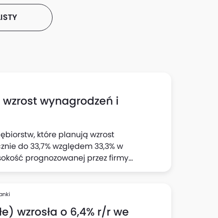
ISTY
h wzrost wynagrodzeń i
ębiorstw, które planują wzrost
cznie do 33,7% względem 33,3% w
sokość prognozowanej przez firmy
 wynika z "Szybkiego Monitoringu NBP". Z
jnej wyraźnie wzrósł odsetek firm
cji: do 23,1% względem 22% z badania w II
anki
e) wzrosła o 6,4% r/r we