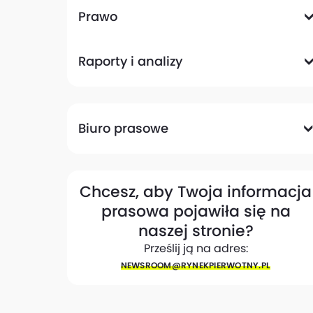
Komunikacyjna
Magazynowa
Plany zagospodarowania przestrzennego
Pozwolenia na budowę
Przetargi
Społeczna
Prawo
Analizy prawne
Zmiany w przepisach
Raporty i analizy
Analizy ekspertów
Raporty
Trendy rynkowe
Biuro prasowe
Biuro prasowe
Materiały dla mediów
Eksperci
My w mediach
Kontakt
Chcesz, aby Twoja informacja
prasowa pojawiła się na
naszej stronie?
Prześlij ją na adres:
NEWSROOM@​RYNEKPIERWOTNY.PL