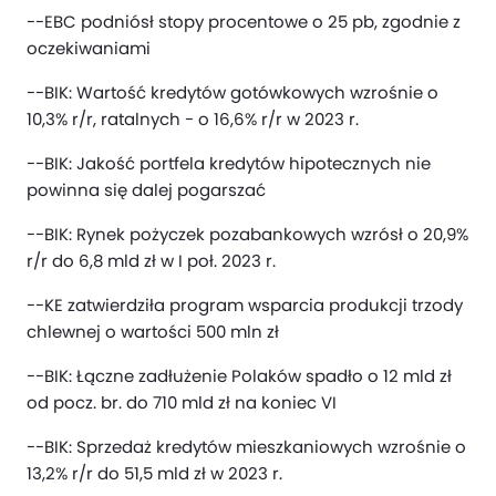
--EBC podniósł stopy procentowe o 25 pb, zgodnie z
oczekiwaniami
--BIK: Wartość kredytów gotówkowych wzrośnie o
10,3% r/r, ratalnych - o 16,6% r/r w 2023 r.
--BIK: Jakość portfela kredytów hipotecznych nie
powinna się dalej pogarszać
--BIK: Rynek pożyczek pozabankowych wzrósł o 20,9%
r/r do 6,8 mld zł w I poł. 2023 r.
--KE zatwierdziła program wsparcia produkcji trzody
chlewnej o wartości 500 mln zł
--BIK: Łączne zadłużenie Polaków spadło o 12 mld zł
od pocz. br. do 710 mld zł na koniec VI
--BIK: Sprzedaż kredytów mieszkaniowych wzrośnie o
13,2% r/r do 51,5 mld zł w 2023 r.