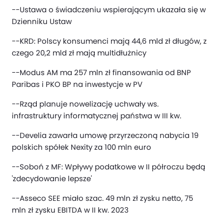
--Ustawa o świadczeniu wspierającym ukazała się w
Dzienniku Ustaw
--KRD: Polscy konsumenci mają 44,6 mld zł długów, z
czego 20,2 mld zł mają multidłużnicy
--Modus AM ma 257 mln zł finansowania od BNP
Paribas i PKO BP na inwestycje w PV
--Rząd planuje nowelizację uchwały ws.
infrastruktury informatycznej państwa w III kw.
--Develia zawarła umowę przyrzeczoną nabycia 19
polskich spółek Nexity za 100 mln euro
--Soboń z MF: Wpływy podatkowe w II półroczu będą
'zdecydowanie lepsze'
--Asseco SEE miało szac. 49 mln zł zysku netto, 75
mln zł zysku EBITDA w II kw. 2023