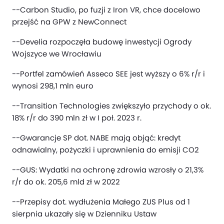
--Carbon Studio, po fuzji z Iron VR, chce docelowo
przejść na GPW z NewConnect
--Develia rozpoczęła budowę inwestycji Ogrody
Wojszyce we Wrocławiu
--Portfel zamówień Asseco SEE jest wyższy o 6% r/r i
wynosi 298,1 mln euro
--Transition Technologies zwiększyło przychody o ok.
18% r/r do 390 mln zł w I poł. 2023 r.
--Gwarancje SP dot. NABE mają objąć: kredyt
odnawialny, pożyczki i uprawnienia do emisji CO2
--GUS: Wydatki na ochronę zdrowia wzrosły o 21,3%
r/r do ok. 205,6 mld zł w 2022
--Przepisy dot. wydłużenia Małego ZUS Plus od 1
sierpnia ukazały się w Dzienniku Ustaw