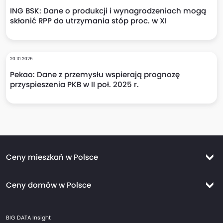
ING BSK: Dane o produkcji i wynagrodzeniach mogą
skłonić RPP do utrzymania stóp proc. w XI
20.10.2025
Pekao: Dane z przemysłu wspierają prognozę
przyspieszenia PKB w II poł. 2025 r.
Ceny mieszkań w Polsce
Ceny mieszkań Warszawa
Ceny domów w Polsce
Ceny mieszkań Kraków
Ceny domów Warszawa
Ceny mieszkań Wrocław
BIG DATA Insight
Ceny domów Kraków