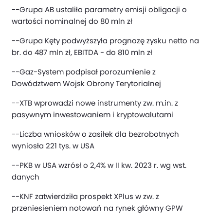
--Grupa AB ustaliła parametry emisji obligacji o
wartości nominalnej do 80 mln zł
--Grupa Kęty podwyższyła prognozę zysku netto na
br. do 487 mln zł, EBITDA - do 810 mln zł
--Gaz-System podpisał porozumienie z
Dowództwem Wojsk Obrony Terytorialnej
--XTB wprowadzi nowe instrumenty zw. m.in. z
pasywnym inwestowaniem i kryptowalutami
--Liczba wniosków o zasiłek dla bezrobotnych
wyniosła 221 tys. w USA
--PKB w USA wzrósł o 2,4% w II kw. 2023 r. wg wst.
danych
--KNF zatwierdziła prospekt XPlus w zw. z
przeniesieniem notowań na rynek główny GPW