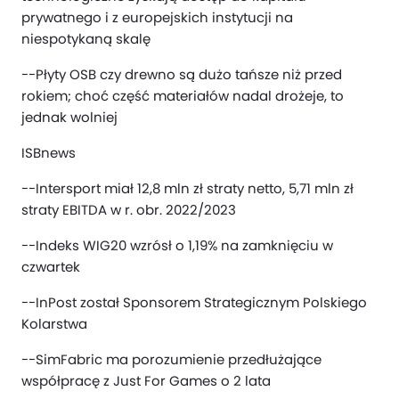
prywatnego i z europejskich instytucji na
niespotykaną skalę
--Płyty OSB czy drewno są dużo tańsze niż przed
rokiem; choć część materiałów nadal drożeje, to
jednak wolniej
ISBnews
--Intersport miał 12,8 mln zł straty netto, 5,71 mln zł
straty EBITDA w r. obr. 2022/2023
--Indeks WIG20 wzrósł o 1,19% na zamknięciu w
czwartek
--InPost został Sponsorem Strategicznym Polskiego
Kolarstwa
--SimFabric ma porozumienie przedłużające
współpracę z Just For Games o 2 lata