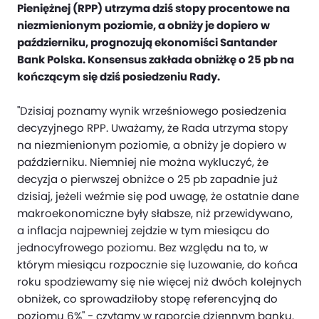
Pieniężnej (RPP) utrzyma dziś stopy procentowe na
niezmienionym poziomie, a obniży je dopiero w
październiku, prognozują ekonomiści Santander
Bank Polska. Konsensus zakłada obniżkę o 25 pb na
kończącym się dziś posiedzeniu Rady.
"Dzisiaj poznamy wynik wrześniowego posiedzenia
decyzyjnego RPP. Uważamy, że Rada utrzyma stopy
na niezmienionym poziomie, a obniży je dopiero w
październiku. Niemniej nie można wykluczyć, że
decyzja o pierwszej obniżce o 25 pb zapadnie już
dzisiaj, jeżeli weźmie się pod uwagę, że ostatnie dane
makroekonomiczne były słabsze, niż przewidywano,
a inflacja najpewniej zejdzie w tym miesiącu do
jednocyfrowego poziomu. Bez względu na to, w
którym miesiącu rozpocznie się luzowanie, do końca
roku spodziewamy się nie więcej niż dwóch kolejnych
obniżek, co sprowadziłoby stopę referencyjną do
poziomu 6%" - czytamy w raporcie dziennym banku.