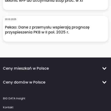
skłonić RPP do utrzymania stóp proc. w XI
20.10.2025
Pekao: Dane z przemysłu wspierają prognozę
przyspieszenia PKB w II poł. 2025 r.
Ceny mieszkań w Polsce
Ceny mieszkań Warszawa
Ceny domów w Polsce
Ceny mieszkań Kraków
Ceny domów Warszawa
Ceny mieszkań Wrocław
BIG DATA Insight
Ceny domów Kraków
Ceny mieszkań Trójmiasto
Kontakt
Ceny domów Wrocław