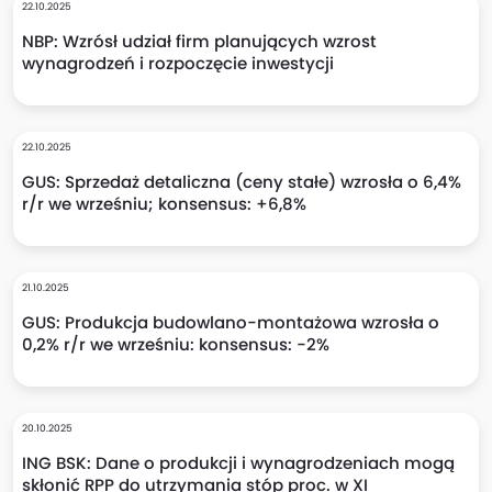
22.10.2025
NBP: Wzrósł udział firm planujących wzrost
wynagrodzeń i rozpoczęcie inwestycji
22.10.2025
GUS: Sprzedaż detaliczna (ceny stałe) wzrosła o 6,4%
r/r we wrześniu; konsensus: +6,8%
21.10.2025
GUS: Produkcja budowlano-montażowa wzrosła o
0,2% r/r we wrześniu: konsensus: -2%
20.10.2025
ING BSK: Dane o produkcji i wynagrodzeniach mogą
skłonić RPP do utrzymania stóp proc. w XI