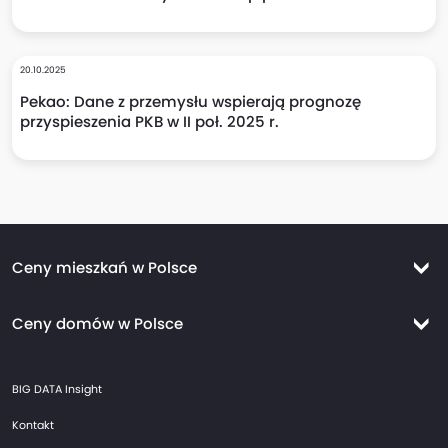
20.10.2025
Pekao: Dane z przemysłu wspierają prognozę
przyspieszenia PKB w II poł. 2025 r.
Ceny mieszkań w Polsce
Ceny mieszkań Warszawa
Ceny domów w Polsce
Ceny mieszkań Kraków
Ceny domów Warszawa
Ceny mieszkań Wrocław
BIG DATA Insight
Ceny domów Kraków
Ceny mieszkań Trójmiasto
Kontakt
Ceny domów Wrocław
Ceny mieszkań Gdańsk