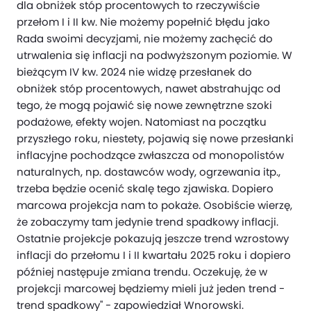
dla obniżek stóp procentowych to rzeczywiście
przełom I i II kw. Nie możemy popełnić błędu jako
Rada swoimi decyzjami, nie możemy zachęcić do
utrwalenia się inflacji na podwyższonym poziomie. W
bieżącym IV kw. 2024 nie widzę przesłanek do
obniżek stóp procentowych, nawet abstrahując od
tego, że mogą pojawić się nowe zewnętrzne szoki
podażowe, efekty wojen. Natomiast na początku
przyszłego roku, niestety, pojawią się nowe przesłanki
inflacyjne pochodzące zwłaszcza od monopolistów
naturalnych, np. dostawców wody, ogrzewania itp.,
trzeba będzie ocenić skalę tego zjawiska. Dopiero
marcowa projekcja nam to pokaże. Osobiście wierzę,
że zobaczymy tam jedynie trend spadkowy inflacji.
Ostatnie projekcje pokazują jeszcze trend wzrostowy
inflacji do przełomu I i II kwartału 2025 roku i dopiero
później następuje zmiana trendu. Oczekuję, że w
projekcji marcowej będziemy mieli już jeden trend -
trend spadkowy" - zapowiedział Wnorowski.