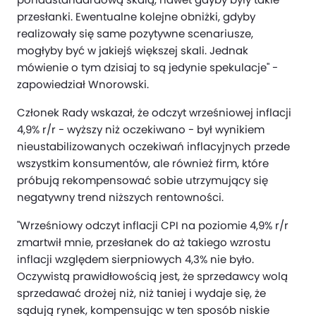
przesłanki. Ewentualne kolejne obniżki, gdyby
realizowały się same pozytywne scenariusze,
mogłyby być w jakiejś większej skali. Jednak
mówienie o tym dzisiaj to są jedynie spekulacje" -
zapowiedział Wnorowski.
Członek Rady wskazał, że odczyt wrześniowej inflacji
4,9% r/r - wyższy niż oczekiwano - był wynikiem
nieustabilizowanych oczekiwań inflacyjnych przede
wszystkim konsumentów, ale również firm, które
próbują rekompensować sobie utrzymujący się
negatywny trend niższych rentowności.
"Wrześniowy odczyt inflacji CPI na poziomie 4,9% r/r
zmartwił mnie, przesłanek do aż takiego wzrostu
inflacji względem sierpniowych 4,3% nie było.
Oczywistą prawidłowością jest, że sprzedawcy wolą
sprzedawać drożej niż, niż taniej i wydaje się, że
sądują rynek, kompensując w ten sposób niskie