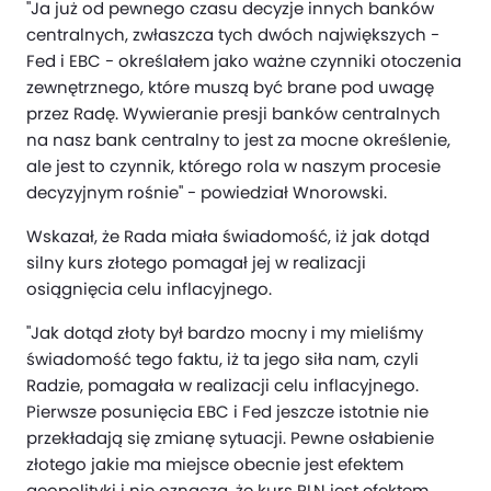
"Ja już od pewnego czasu decyzje innych banków
centralnych, zwłaszcza tych dwóch największych -
Fed i EBC - określałem jako ważne czynniki otoczenia
zewnętrznego, które muszą być brane pod uwagę
przez Radę. Wywieranie presji banków centralnych
na nasz bank centralny to jest za mocne określenie,
ale jest to czynnik, którego rola w naszym procesie
decyzyjnym rośnie" - powiedział Wnorowski.
Wskazał, że Rada miała świadomość, iż jak dotąd
silny kurs złotego pomagał jej w realizacji
osiągnięcia celu inflacyjnego.
"Jak dotąd złoty był bardzo mocny i my mieliśmy
świadomość tego faktu, iż ta jego siła nam, czyli
Radzie, pomagała w realizacji celu inflacyjnego.
Pierwsze posunięcia EBC i Fed jeszcze istotnie nie
przekładają się zmianę sytuacji. Pewne osłabienie
złotego jakie ma miejsce obecnie jest efektem
geopolityki i nie oznacza, że kurs PLN jest efektem