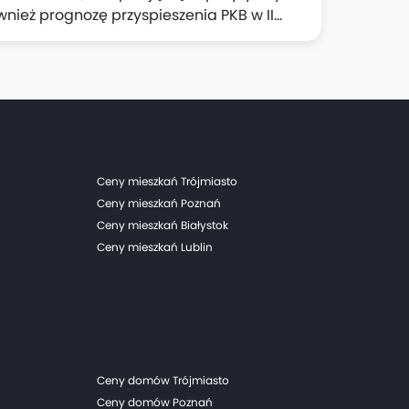
ównież prognozę przyspieszenia PKB w II
kroekonomicznych Banku Pekao. Dzisiejsza
eco mniej niż 0,1 pkt proc. we wzroście PKB
zrósł w III kwartale o 4% r/r.
Ceny mieszkań Trójmiasto
Ceny mieszkań Poznań
Ceny mieszkań Białystok
Ceny mieszkań Lublin
Ceny domów Trójmiasto
Ceny domów Poznań