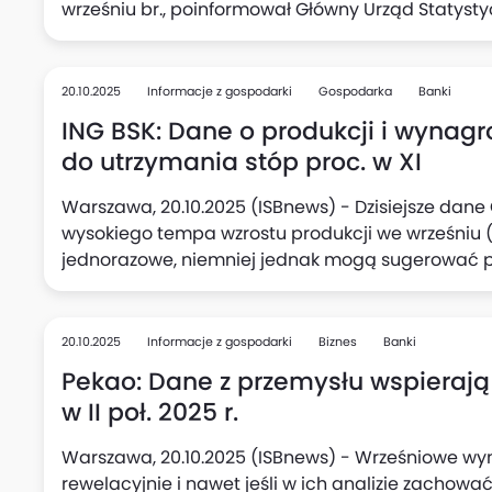
wrześniu br., poinformował Główny Urząd Statyst
odnotowano wzrost o 20,6%.
20.10.2025
Informacje z gospodarki
Gospodarka
Banki
ING BSK: Dane o produkcji i wynag
do utrzymania stóp proc. w XI
Warszawa, 20.10.2025 (ISBnews) - Dzisiejsze dan
wysokiego tempa wzrostu produkcji we wrześniu (7
jednorazowe, niemniej jednak mogą sugerować 
polskiego przemysłu, oceniają Adam Antoniak, Les
Makroekonomicznych ING Banku Śląskiego. Zauważa
w przetwórstwie oraz podwyższony wzrost wynagrod
20.10.2025
Informacje z gospodarki
Biznes
Banki
mogą skłonić Radę Polityki Pieniężnej (RPP) do p
Pekao: Dane z przemysłu wspierają
stóp procentowych w listopadzie.
w II poł. 2025 r.
Warszawa, 20.10.2025 (ISBnews) - Wrześniowe wyn
rewelacyjnie i nawet jeśli w ich analizie zachowa