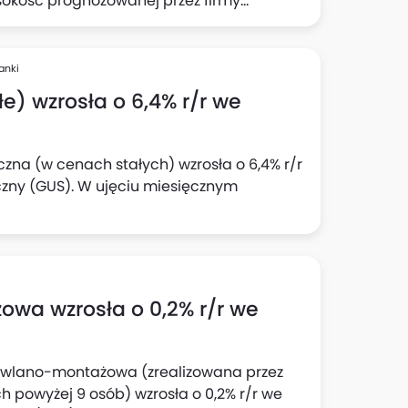
sokość prognozowanej przez firmy
 wynika z "Szybkiego Monitoringu NBP". Z
jnej wyraźnie wzrósł odsetek firm
cji: do 23,1% względem 22% z badania w II
anki
e) wzrosła o 6,4% r/r we
czna (w cenach stałych) wzrosła o 6,4% r/r
czny (GUS). W ujęciu miesięcznym
wa wzrosła o 0,2% r/r we
dowlano-montażowa (zrealizowana przez
 powyżej 9 osób) wzrosła o 0,2% r/r we