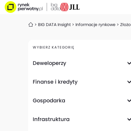
BIG DATA Insight
Informacje rynkowe
Złożo
WYBIERZ KATEGORIĘ
Deweloperzy
Deweloperzy giełdowi
Finanse i kredyty
Analizy i raporty
Informacje giełdowe
Informacje ogólne
Wyniki finansowe
Gospodarka
Banki
Biznes
Informacje z gospodarki
Infrastruktura