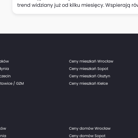
trend widziany już od kilku miesięcy. Wspierają r
połowie tego roku, uważa Departament Analiz Ma
"niespodzianka" jest wg analityków banku warta ni
w jednym kwartale i zwiększa szanse, że PKB Polski w
raków
Ceny mieszkań Wrocław
dynia
Ceny mieszkań Sopot
czecin
Ceny mieszkań Olsztyn
towice / GZM
Ceny mieszkań Kielce
ków
Ceny domów Wrocław
nia
Ceny domów Sopot