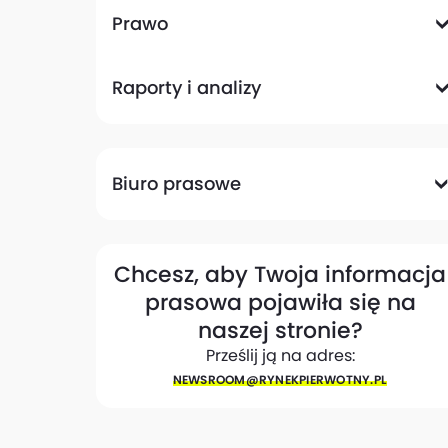
Komunikacyjna
Magazynowa
Plany zagospodarowania przestrzennego
Pozwolenia na budowę
Przetargi
Społeczna
Prawo
Analizy prawne
Zmiany w przepisach
Raporty i analizy
Analizy ekspertów
Raporty
Trendy rynkowe
Biuro prasowe
Biuro prasowe
Materiały dla mediów
Eksperci
My w mediach
Kontakt
Chcesz, aby Twoja informacja
prasowa pojawiła się na
naszej stronie?
Prześlij ją na adres:
NEWSROOM@​RYNEKPIERWOTNY.PL