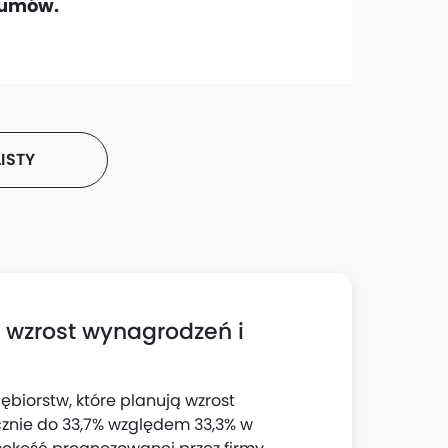
. umów.
ISTY
h wzrost wynagrodzeń i
ębiorstw, które planują wzrost
cznie do 33,7% względem 33,3% w