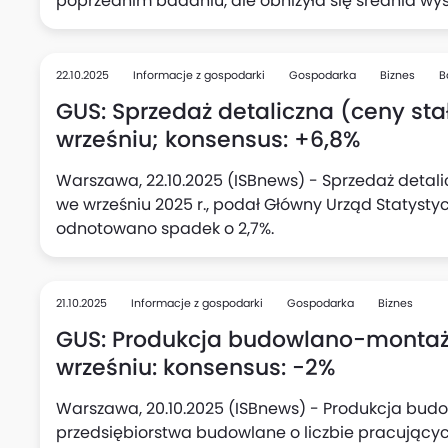
poprzednim badaniu, ale obniżyła się średnia wy
podwyżki (do 5,1%, wobec 5,3% kwartał wcześniej),
kolei w kwartalnych planach aktywności inwestycy
deklarujących zamiar rozpoczęcia nowych inwesty
22.10.2025
Informacje z gospodarki
Gospodarka
Biznes
B
kwartale.
GUS: Sprzedaż detaliczna (ceny stał
wrześniu; konsensus: +6,8%
Warszawa, 22.10.2025 (ISBnews) - Sprzedaż detali
we wrześniu 2025 r., podał Główny Urząd Statysty
odnotowano spadek o 2,7%.
21.10.2025
Informacje z gospodarki
Gospodarka
Biznes
GUS: Produkcja budowlano-montażo
wrześniu: konsensus: -2%
Warszawa, 20.10.2025 (ISBnews) - Produkcja bu
przedsiębiorstwa budowlane o liczbie pracujących