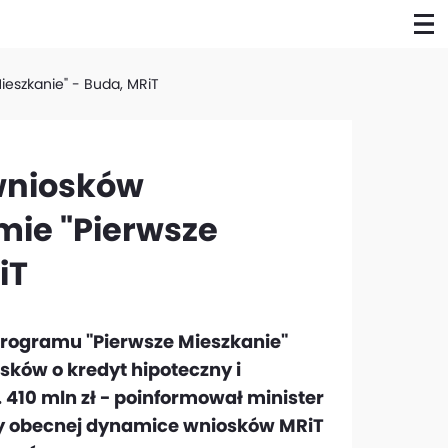
eszkanie" - Buda, MRiT
 wniosków
ie "Pierwsze
iT
programu "Pierwsze Mieszkanie"
sków o kredyt hipoteczny i
 410 mln zł - poinformował minister
zy obecnej dynamice wniosków MRiT