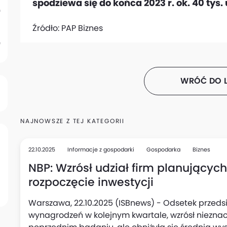
spodziewa się do końca 2023 r. ok. 40 tys
Źródło:
PAP Biznes
WRÓĆ DO L
NAJNOWSZE Z TEJ KATEGORII
22.10.2025
Informacje z gospodarki
Gospodarka
Biznes
NBP: Wzrósł udział firm planującyc
rozpoczęcie inwestycji
Warszawa, 22.10.2025 (ISBnews) - Odsetek przedsi
wynagrodzeń w kolejnym kwartale, wzrósł niezna