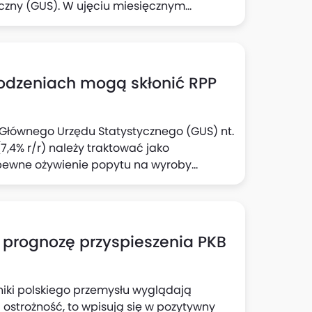
yczny (GUS). W ujęciu miesięcznym
rodzeniach mogą skłonić RPP
e Głównego Urzędu Statystycznego (GUS) nt.
,4% r/r) należy traktować jako
pewne ożywienie popytu na wyroby
zek Kąsek i Michał Rubaszek z Biura Analiz
ją również, że solidny wzrost aktywności
zeń w tym sektorze to czynniki, które
owstrzymania się przed kolejną obniżką
 prognozę przyspieszenia PKB
iki polskiego przemysłu wyglądają
ć ostrożność, to wpisują się w pozytywny