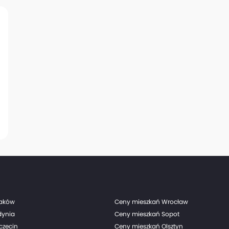
raków
Ceny mieszkań Wrocław
dynia
Ceny mieszkań Sopot
czecin
Ceny mieszkań Olsztyn