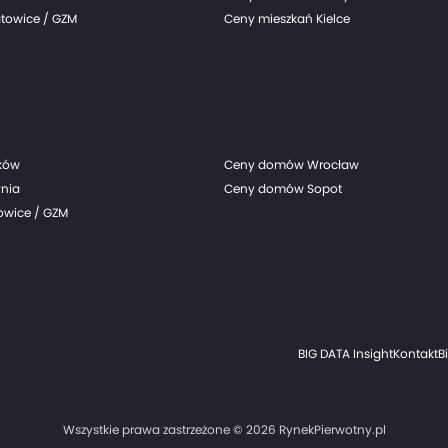
towice / GZM
Ceny mieszkań Kielce
ków
Ceny domów Wrocław
nia
Ceny domów Sopot
wice / GZM
BIG DATA Insight
Kontakt
B
Wszystkie prawa zastrzeżone © 2026 RynekPierwotny.pl