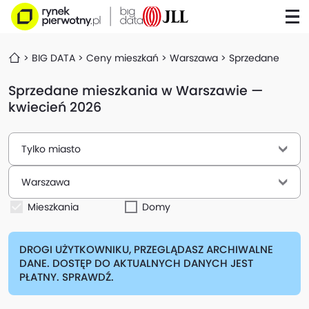
BIG DATA
Ceny mieszkań
Warszawa
Sprzedane
Sprzedane mieszkania w Warszawie —
kwiecień 2026
Tylko miasto
Warszawa
Mieszkania
Domy
DROGI UŻYTKOWNIKU, PRZEGLĄDASZ ARCHIWALNE
DANE. DOSTĘP DO AKTUALNYCH DANYCH JEST
PŁATNY. SPRAWDŹ.