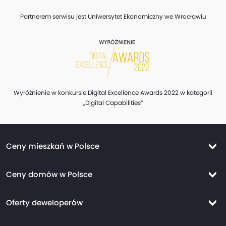
Partnerem serwisu jest Uniwersytet Ekonomiczny we Wrocławiu
Wyróżnienie w konkursie Digital Excellence Awards 2022 w kategorii
„Digital Capabilities”
Ceny mieszkań w Polsce
Ceny mieszkań Warszawa
Ceny domów w Polsce
Ceny mieszkań Kraków
Ceny domów Warszawa
Ceny mieszkań Wrocław
Oferty deweloperów
Ceny domów Kraków
Ceny mieszkań Trójmiasto
Nowe mieszkania Warszawa