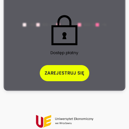
<100
100-200
200-500
500-1k
>1k
Dostęp płatny
ZAREJESTRUJ SIĘ