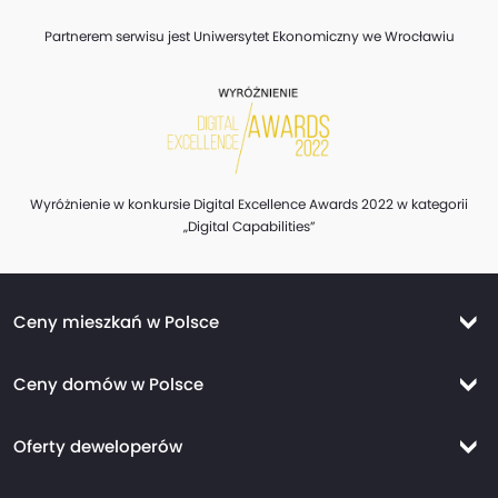
Partnerem serwisu jest Uniwersytet Ekonomiczny we Wrocławiu
Wyróżnienie w konkursie Digital Excellence Awards 2022 w kategorii
„Digital Capabilities”
Ceny mieszkań w Polsce
Ceny mieszkań Warszawa
Ceny domów w Polsce
Ceny mieszkań Kraków
Ceny domów Warszawa
Ceny mieszkań Wrocław
Oferty deweloperów
Ceny domów Kraków
Ceny mieszkań Trójmiasto
Nowe mieszkania Warszawa