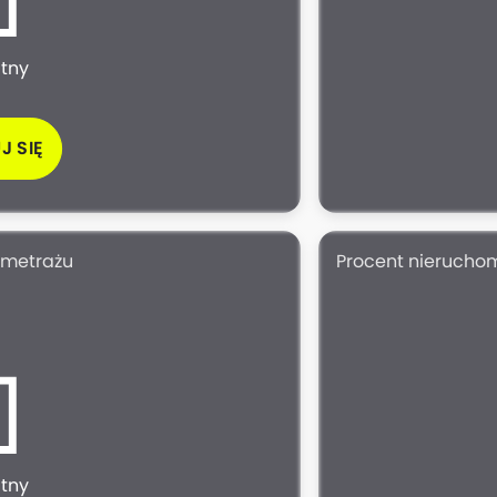
atny
J SIĘ
 metrażu
Procent nierucho
atny