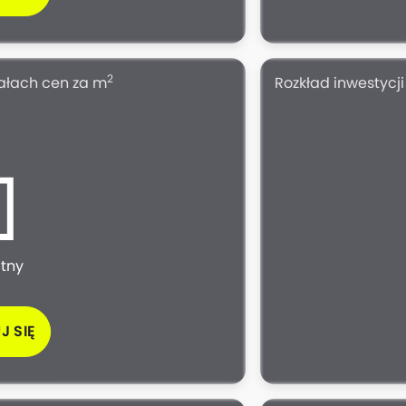
2
iałach cen za m
Rozkład inwestycj
atny
J SIĘ