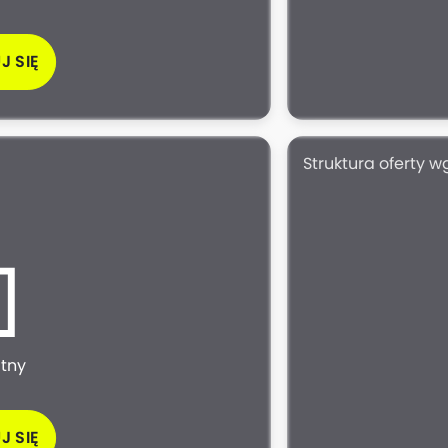
J SIĘ
Struktura oferty 
atny
J SIĘ