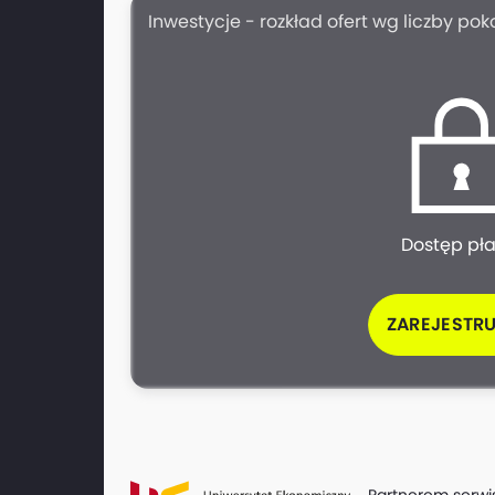
Inwestycje - rozkład ofert wg liczby pok
Dostęp pł
ZAREJESTRU
Partnerem serwi