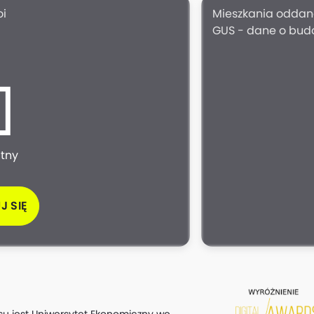
oi
Mieszkania oddan
GUS - dane o bud
atny
J SIĘ
su jest Uniwersytet Ekonomiczny we