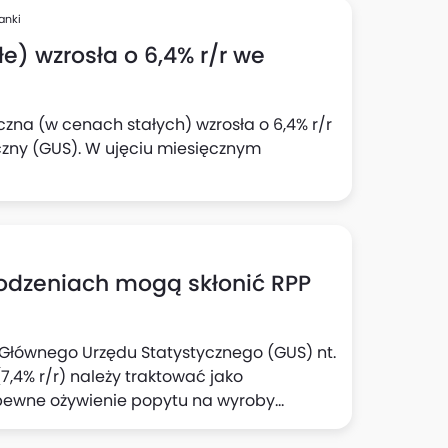
anki
e) wzrosła o 6,4% r/r we
czna (w cenach stałych) wzrosła o 6,4% r/r
czny (GUS). W ujęciu miesięcznym
rodzeniach mogą skłonić RPP
e Głównego Urzędu Statystycznego (GUS) nt.
,4% r/r) należy traktować jako
pewne ożywienie popytu na wyroby
zek Kąsek i Michał Rubaszek z Biura Analiz