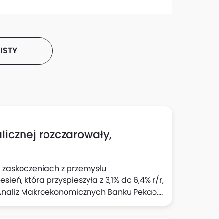
ISTY
icznej rozczarowały,
 zaskoczeniach z przemysłu i
eń, która przyspieszyła z 3,1% do 6,4% r/r,
 Analiz Makroekonomicznych Banku Pekao.
tury w sektorze, a "pozytywna opowieść" o
ili analitycy w komentarzu do danych GUS.