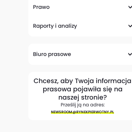
Komunikacyjna
Magazynowa
Plany zagospodarowania przestrzennego
Pozwolenia na budowę
Przetargi
Społeczna
Prawo
Analizy prawne
Zmiany w przepisach
Raporty i analizy
Analizy ekspertów
Raporty
Trendy rynkowe
Biuro prasowe
Biuro prasowe
Materiały dla mediów
Eksperci
My w mediach
Kontakt
Chcesz, aby Twoja informacja
prasowa pojawiła się na
naszej stronie?
Prześlij ją na adres:
NEWSROOM@​RYNEKPIERWOTNY.PL