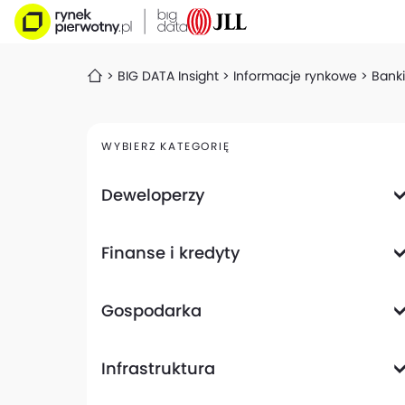
BIG DATA Insight
Informacje rynkowe
Banki
WYBIERZ KATEGORIĘ
Deweloperzy
Deweloperzy giełdowi
Finanse i kredyty
Analizy i raporty
Informacje giełdowe
Informacje ogólne
Wyniki finansowe
Gospodarka
Banki
Biznes
Informacje z gospodarki
Infrastruktura