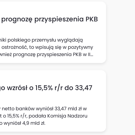
ją również, że solidny wzrost aktywności
zeń w tym sektorze to czynniki, które
owstrzymania się przed kolejną obniżką
 prognozę przyspieszenia PKB
iki polskiego przemysłu wyglądają
ć ostrożność, to wpisują się w pozytywny
ównież prognozę przyspieszenia PKB w II
kroekonomicznych Banku Pekao. Dzisiejsza
eco mniej niż 0,1 pkt proc. we wzroście PKB
zrósł w III kwartale o 4% r/r.
 wzrósł o 15,5% r/r do 33,47
 netto banków wyniósł 33,47 mld zł w
t o 15,5% r/r, podała Komisja Nadzoru
wyniósł 4,9 mld zł.