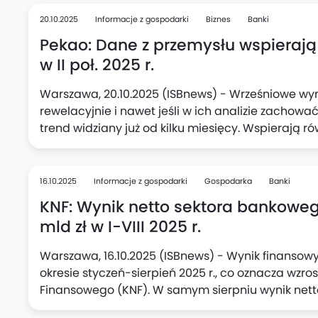
Makroekonomicznych ING Banku Śląskiego. Zauważa
w przetwórstwie oraz podwyższony wzrost wynagrod
20.10.2025
Informacje z gospodarki
Biznes
Banki
mogą skłonić Radę Polityki Pieniężnej (RPP) do p
Pekao: Dane z przemysłu wspierają
stóp procentowych w listopadzie.
w II poł. 2025 r.
Warszawa, 20.10.2025 (ISBnews) - Wrześniowe wyn
rewelacyjnie i nawet jeśli w ich analizie zachowa
trend widziany już od kilku miesięcy. Wspierają r
połowie tego roku, uważa Departament Analiz Ma
"niespodzianka" jest wg analityków banku warta ni
w jednym kwartale i zwiększa szanse, że PKB Polski w
16.10.2025
Informacje z gospodarki
Gospodarka
Banki
KNF: Wynik netto sektora bankowego
mld zł w I-VIII 2025 r.
Warszawa, 16.10.2025 (ISBnews) - Wynik finansowy
okresie styczeń-sierpień 2025 r., co oznacza wzros
Finansowego (KNF). W samym sierpniu wynik netto 