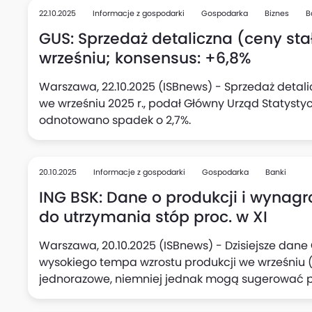
22.10.2025
Informacje z gospodarki
Gospodarka
Biznes
B
GUS: Sprzedaż detaliczna (ceny stał
wrześniu; konsensus: +6,8%
Warszawa, 22.10.2025 (ISBnews) - Sprzedaż detali
we wrześniu 2025 r., podał Główny Urząd Statysty
odnotowano spadek o 2,7%.
20.10.2025
Informacje z gospodarki
Gospodarka
Banki
ING BSK: Dane o produkcji i wynag
do utrzymania stóp proc. w XI
Warszawa, 20.10.2025 (ISBnews) - Dzisiejsze dan
wysokiego tempa wzrostu produkcji we wrześniu (7
jednorazowe, niemniej jednak mogą sugerować 
polskiego przemysłu, oceniają Adam Antoniak, Les