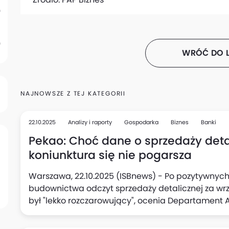
WRÓĆ DO L
NAJNOWSZE Z TEJ KATEGORII
22.10.2025
Analizy i raporty
Gospodarka
Biznes
Banki
Pekao: Choć dane o sprzedaży detal
koniunktura się nie pogarsza
Warszawa, 22.10.2025 (ISBnews) - Po pozytywnych
budownictwa odczyt sprzedaży detalicznej za wrzesi
był "lekko rozczarowujący", ocenia Departament
Tym niemniej nie oznacza to pogorszenia koniunk
polskim konsumencie jest dalej w mocy, podkreśl