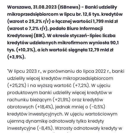
Warszawa, 31.08.2023 (ISBnews) - Banki udzieliły
mikroprzedsiębiorcom w lipcu br. 12,6 tys. kredytów
(wzrost o 25,2% r/r) o łącznej wartości 1,799 mld zł
(wzrost o 7,2% r/r), podało Biuro Informacji
Kredytowej (BIK). W okresie styczeń-lipiec liczba
kredytów udzielonych mikrofirmom wyniosła 90,1
tys. (+10,3%), a ich wartość sięgnęła 12,79 mld zł
(+3,9%).
"W lipcu 2023 r., w porównaniu do lipca 2022 r., banki
udzieliły więcej kredytów mikroprzedsiębiorcom
(+25,2%) i na wyższą wartość (+7,2%). W ujęciu
produktowym banki udzieliły więcej kredytów w
rachunku bieżącym (+21,9%) oraz kredytów
obrotowych (+18,4%), jednak mniej o (-0,5%)
kredytów inwestycyjnych. W ujęciu wartościowym
ujemną dynamikę odnotowały tylko kredyty
inwestycyjne (-8,4%). Wzrosty odnotowały kredyty w