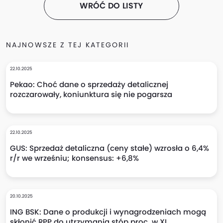
WRÓĆ DO LISTY
NAJNOWSZE Z TEJ KATEGORII
22.10.2025
Pekao: Choć dane o sprzedaży detalicznej
rozczarowały, koniunktura się nie pogarsza
22.10.2025
GUS: Sprzedaż detaliczna (ceny stałe) wzrosła o 6,4%
r/r we wrześniu; konsensus: +6,8%
20.10.2025
ING BSK: Dane o produkcji i wynagrodzeniach mogą
skłonić RPP do utrzymania stóp proc. w XI