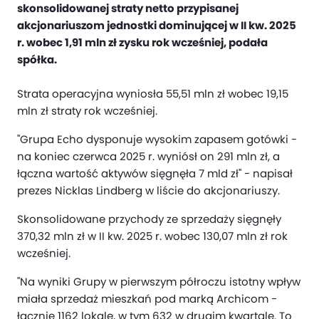
skonsolidowanej straty netto przypisanej
akcjonariuszom jednostki dominującej w II kw. 2025
r. wobec 1,91 mln zł zysku rok wcześniej, podała
spółka.
Strata operacyjna wyniosła 55,51 mln zł wobec 19,15
mln zł straty rok wcześniej.
"Grupa Echo dysponuje wysokim zapasem gotówki -
na koniec czerwca 2025 r. wyniósł on 291 mln zł, a
łączna wartość aktywów sięgnęła 7 mld zł" - napisał
prezes Nicklas Lindberg w liście do akcjonariuszy.
Skonsolidowane przychody ze sprzedaży sięgnęły
370,32 mln zł w II kw. 2025 r. wobec 130,07 mln zł rok
wcześniej.
"Na wyniki Grupy w pierwszym półroczu istotny wpływ
miała sprzedaż mieszkań pod marką Archicom -
łącznie 1162 lokale, w tym 632 w drugim kwartale. To