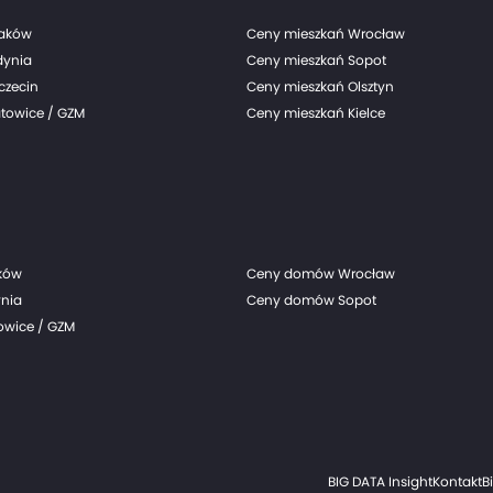
raków
Ceny mieszkań Wrocław
dynia
Ceny mieszkań Sopot
czecin
Ceny mieszkań Olsztyn
towice / GZM
Ceny mieszkań Kielce
ków
Ceny domów Wrocław
nia
Ceny domów Sopot
wice / GZM
BIG DATA Insight
Kontakt
B