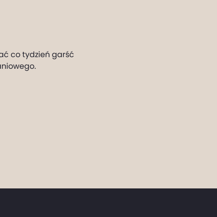
ać co tydzień garść
aniowego.