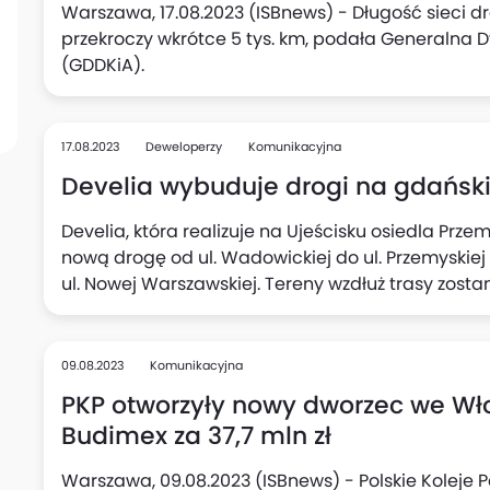
Warszawa, 17.08.2023 (ISBnews) - Długość sieci d
przekroczy wkrótce 5 tys. km, podała Generalna D
(GDDKiA).
17.08.2023
Deweloperzy
Komunikacyjna
Develia wybuduje drogi na gdańsk
Develia, która realizuje na Ujeścisku osiedla Prze
nową drogę od ul. Wadowickiej do ul. Przemyskie
ul. Nowej Warszawskiej. Tereny wzdłuż trasy zos
elementami małej architektury. Termin realizacji
roku.
09.08.2023
Komunikacyjna
PKP otworzyły nowy dworzec we Wł
Budimex za 37,7 mln zł
Warszawa, 09.08.2023 (ISBnews) - Polskie Koleje