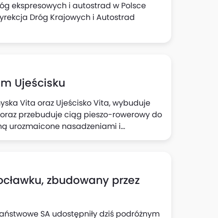
róg ekspresowych i autostrad w Polsce
yrekcja Dróg Krajowych i Autostrad
im Ujeścisku
myska Vita oraz Ujeścisko Vita, wybuduje
j oraz przebuduje ciąg pieszo-rowerowy do
taną urozmaicone nasadzeniami i
 tej inwestycji zaplanowano do końca 2026
ocławku, zbudowany przez
 Państwowe SA udostępniły dziś podróżnym