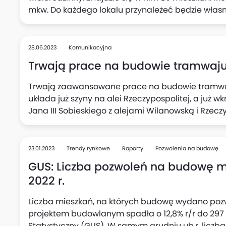
mkw. Do każdego lokalu przynależeć będzie włas
wybuduje także podziemną halę garażową, stację
zabaw i siłownię. Sprzedaż mieszkań ruszyła w pa
gotowa do końca 2024 roku.
28.06.2023
Komunikacyjna
Trwają prace na budowie tramwaj
Trwają zaawansowane prace na budowie tramwa
układa już szyny na alei Rzeczypospolitej, a już w
Jana III Sobieskiego z alejami Wilanowską i Rzecz
szyny, na skrzyżowaniu Puławskiej z Goworka mo
łączone sploty torowe, a w ulicy Sobieskiego trwa 
nowej linii tramwajowej do Wilanowa - na ulicy 
23.01.2023
Trendy rynkowe
Raporty
Pozwolenia na budowę
Za kilka dni plac budowy zajmie tam fragment uli
GUS: Liczba pozwoleń na budowę mi
2022 r.
Liczba mieszkań, na których budowę wydano pozw
projektem budowlanym spadła o 12,8% r/r do 297 
Statystyczny (GUS). W samym grudniu ub.r. liczba t