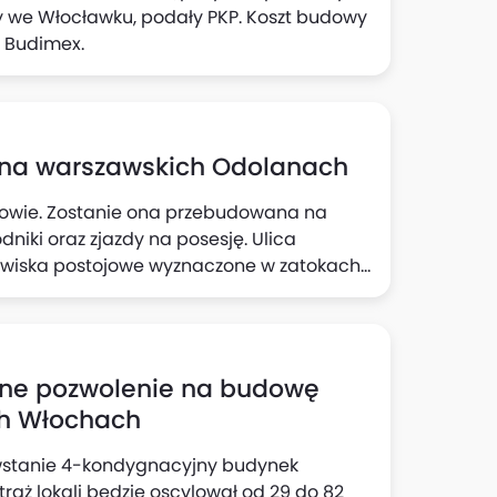
we Włocławku, podały PKP. Koszt budowy
ł Budimex.
 na warszawskich Odolanach
owie. Zostanie ona przebudowana na
dniki oraz zjazdy na posesję. Ulica
nowiska postojowe wyznaczone w zatokach
 elementy uspokojenia ruchu w postaci
ieńczeniem prac remontowych będzie nowa
przejezdna.
ne pozwolenie na budowę
ch Włochach
powstanie 4-kondygnacyjny budynek
traż lokali będzie oscylował od 29 do 82