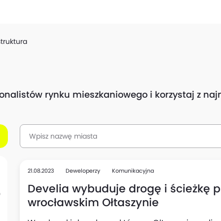
struktura
sjonalistów rynku mieszkaniowego i korzystaj z n
21.08.2023
Deweloperzy
Komunikacyjna
Develia wybuduje drogę i ścieżkę 
wrocławskim Ołtaszynie