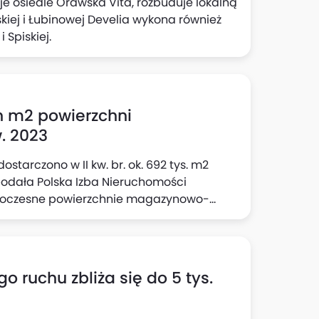
je osiedle Orawska Vita, rozbuduje lokalną
kiej i Łubinowej Develia wykona również
 Spiskiej.
ln m2 powierzchni
. 2023
ostarczono w II kw. br. ok. 692 tys. m2
odała Polska Izba Nieruchomości
owoczesne powierzchnie magazynowo-
o ruchu zbliża się do 5 tys.