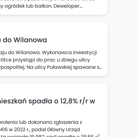
ny ogródek lub balkon. Deweloper
 do ładowania aut elektrycznych, plac
ździerniku 2022 roku. Inwestycja ma być
u do Wilanowa
ju do Wilanowa. Wykonawca inwestycji
krótce przystąpi do prac u zbiegu ulicy
ypospolitej. Na ulicy Puławskiej spawane są
ntowane są smarownice torowe oraz
tzw. kotwienie szyn. Na jednej z odnóg
Gagarina również trwają intensywne prace.
cy Czerniakowskiej.
eszkań spadła o 12,8% r/r w
olenia lub dokonano zgłoszenia z
416 w 2022 r., podał Główny Urząd
a wyniosła 19 982, czyli spadła o 39,5% r/r,