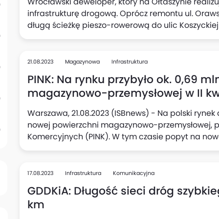
Wrocławski deweloper, który na Ołtaszynie realizu
infrastrukturę drogową. Oprócz remontu ul. Oraws
długą ścieżkę pieszo-rowerową do ulic Koszyckiej i
21.08.2023
Magazynowa
Infrastruktura
PINK: Na rynku przybyło ok. 0,69 m
magazynowo-przemysłowej w II kw
Warszawa, 21.08.2023 (ISBnews) - Na polski rynek d
nowej powierzchni magazynowo-przemysłowej, p
Komercyjnych (PINK). W tym czasie popyt na n
przemysłowe osiągnął niema 1,04 mln m2.
17.08.2023
Infrastruktura
Komunikacyjna
GDDKiA: Długość sieci dróg szybkieg
km