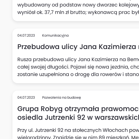
wybudowany od podstaw nowy dworzec kolejowy 
wyniósł ok. 37,7 mln zł brutto; wykonawcą prac by
04.07.2023
Komunikacyjna
Przebudowa ulicy Jana Kazimierza
Rusza przebudowa ulicy Jana Kazimierza na Bem
całej swojej długości. Pojawi się nowa jezdnia, cho
zostanie uzupełniona o drogę dla rowerów i sta
parkingowych. Na przejściach zastosowane będą
azyli (wysp dzielących) o szerokości 2,5 m. Zw
zieleń. Przez cały czas trwania robót ulica będzie 
04.07.2023
Pozwolenia na budowę
Grupa Robyg otrzymała prawomoc
osiedla Jutrzenki 92 w warszawski
Przy ul. Jutrzenki 92 na stołecznych Włochach 
wielorodzinny. Znajdzie się w nim 89 mieszkań. Me