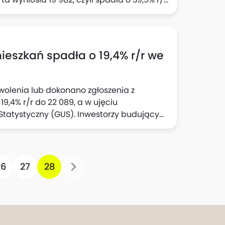
zy budujący na sprzedaż lub wynajem
 r/r i wzrost o 7,8% m/m) i 203 025 w
ał również GUS.
eszkań spadła o 19,4% r/r we
olenia lub dokonano zgłoszenia z
9,4% r/r do 22 089, a w ujęciu
Statystyczny (GUS). Inwestorzy budujący
siącu 14 892 pozwolenia (spadek o 4,3%
26
27
28