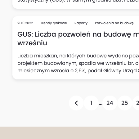
a w ujęciu miesięcznym wzrosła o 3,2%. Inwestor
uzyskali w grudniu 14 176 pozwoleń (spadek o 40,4%
ciągu 12 miesięcy 2022 r. (spadek o 4,9% r/r), pod
21.10.2022
Trendy rynkowe
Raporty
Pozwolenia na budowę
GUS: Liczba pozwoleń na budowę mi
wrześniu
Liczba mieszkań, na których budowę wydano pozw
projektem budowlanym, spadła we wrześniu br. o 1
miesięcznym wzrosła o 2,6%, podał Główny Urząd 
na sprzedaż lub wynajem uzyskali w ubiegłym mie
r/r i wzrost o 5,3% m/m), podał również GUS.
1
...
24
25