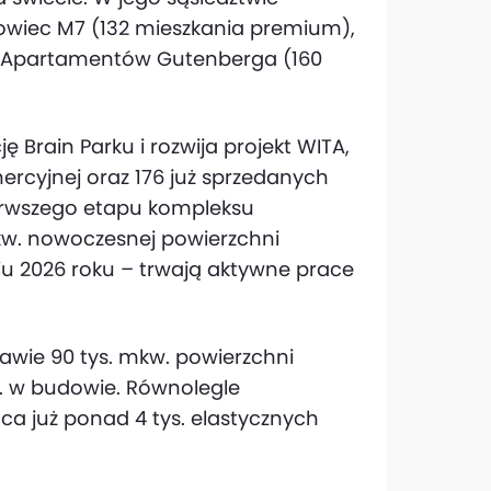
owiec M7 (132 mieszkania premium),
– Apartamentów Gutenberga (160
 Brain Parku i rozwija projekt WITA,
ercyjnej oraz 176 już sprzedanych
rwszego etapu kompleksu
kw. nowoczesnej powierzchni
iu 2026 roku – trwają aktywne prace
awie 90 tys. mkw. powierzchni
kw. w budowie. Równolegle
ca już ponad 4 tys. elastycznych