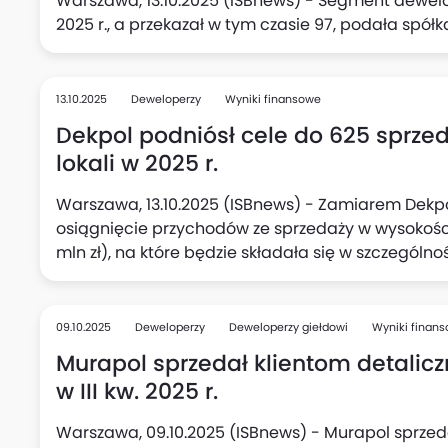
Warszawa, 13.10.2025 (ISBnews) - Segment dewelope
2025 r., a przekazał w tym czasie 97, podała spółk
13.10.2025
Deweloperzy
Wyniki finansowe
Dekpol podniósł cele do 625 sprze
lokali w 2025 r.
Warszawa, 13.10.2025 (ISBnews) - Zamiarem Dekp
osiągnięcie przychodów ze sprzedaży w wysokości 
mln zł), na które będzie składała się w szczególno
lokali) rozpoznana w wyniku finansowym, natomia
sprzedaży lokali na podstawie umów rezerwacyjn
wynosi 625 lokali (poprzednio 510 lokali), podała s
09.10.2025
Deweloperzy
Deweloperzy giełdowi
Wyniki finan
Murapol sprzedał klientom detalicz
w III kw. 2025 r.
Warszawa, 09.10.2025 (ISBnews) - Murapol sprzed