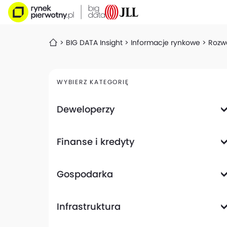
BIG DATA Insight
Informacje rynkowe
Rozwó
WYBIERZ KATEGORIĘ
Deweloperzy
Deweloperzy giełdowi
Finanse i kredyty
Analizy i raporty
Informacje giełdowe
Informacje ogólne
Wyniki finansowe
Gospodarka
Banki
Biznes
Informacje z gospodarki
Infrastruktura