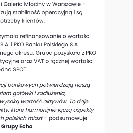
i Galeria Młociny w Warszawie –
zują stabilność operacyjną i są
otrzeby klientów.
zymało refinansowanie o wartości
.A. i PKO Banku Polskiego S.A.
nego okresu, Grupa pozyskała z PKO
ycyjne oraz VAT o łącznej wartości
odna SPOT.
tucji bankowych potwierdzają naszą
om gotówki i zadłużenia,
i wysoką wartość aktywów. To daje
y, które harmonijnie łączą aspekty
h polskich miast
– podsumowuje
h Grupy Echo
.