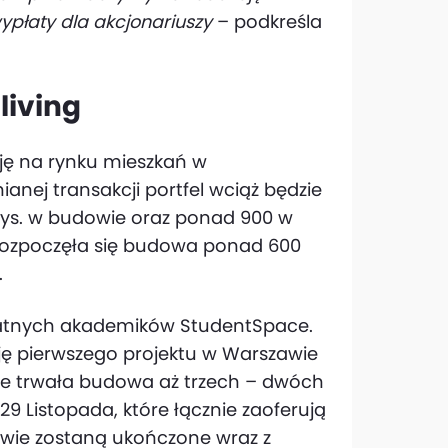
ypłaty dla akcjonariuszy
– podkreśla
living
ję na rynku mieszkań w
nej transakcji portfel wciąż będzie
7 tys. w budowie oraz ponad 900 w
 rozpoczęła się budowa ponad 600
.
ywatnych akademików StudentSpace.
ję pierwszego projektu w Warszawie
owie trwała budowa aż trzech – dwóch
29 Listopada, które łącznie zaoferują
owie zostaną ukończone wraz z