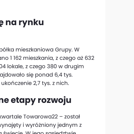
ę na rynku
spółka mieszkaniowa Grupy. W
o 1 162 mieszkania, z czego aż 632
04 lokale, z czego 380 w drugim
jdowało się ponad 6,4 tys.
kończenie 2,7 tys. z nich.
jne etapy rozwoju
rkwartale Towarowa22 – został
wynajęty i wyróżniony jednym z
 świecie. W jego sąsiedztwie