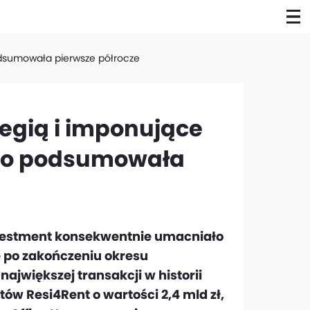
odsumowała pierwsze półrocze
tegią i imponujące
cho podsumowała
vestment konsekwentnie umacniało
 po zakończeniu okresu
ajwiększej transakcji w historii
tów Resi4Rent o wartości 2,4 mld zł,