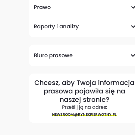
Komunikacyjna
Magazynowa
Plany zagospodarowania przestrzennego
Pozwolenia na budowę
Przetargi
Społeczna
Prawo
Analizy prawne
Zmiany w przepisach
Raporty i analizy
Analizy ekspertów
Raporty
Trendy rynkowe
Biuro prasowe
Biuro prasowe
Materiały dla mediów
Eksperci
My w mediach
Kontakt
Chcesz, aby Twoja informacja
prasowa pojawiła się na
naszej stronie?
Prześlij ją na adres:
NEWSROOM@​RYNEKPIERWOTNY.PL