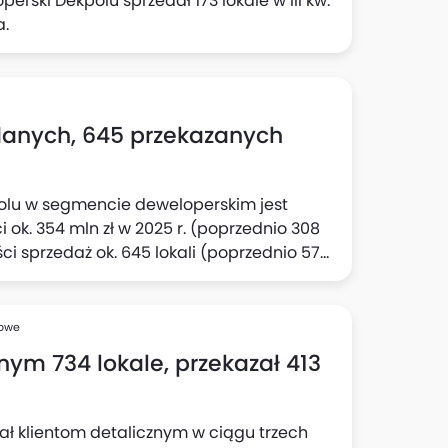
rski Dekpolu sprzedał 173 lokale w III kw.
a.
danych, 645 przekazanych
olu w segmencie deweloperskim jest
ok. 354 mln zł w 2025 r. (poprzednio 308
ści sprzedaż ok. 645 lokali (poprzednio 570
st aktualny cel w odniesieniu do
ych, deweloperskich i przedwstępnych
półka.
sowe
nym 734 lokale, przekazał 413
ał klientom detalicznym w ciągu trzech