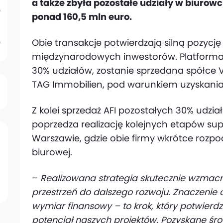
a także zbyła pozostałe udziały w biuro
ponad 160,5 mln euro.
Obie transakcje potwierdzają silną pozycję
międzynarodowych inwestorów. Platforma 
30% udziałów, zostanie sprzedana spółce
TAG Immobilien, pod warunkiem uzyskania
Z kolei sprzedaż AFI pozostałych 30% udzi
poprzedza realizację kolejnych etapów s
Warszawie, gdzie obie firmy wkrótce rozpoc
biurowej.
–
Realizowana strategia skutecznie wzmacn
przestrzeń do dalszego rozwoju. Znaczenie 
wymiar finansowy – to krok, który potwierdz
potencjał naszych projektów. Pozyskane śr