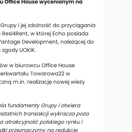
wcu Office House wycenionym na
 Grupy i jej zdolność do przyciągania
Resi4Rent, w której Echo posiada
 Vantage Development, należącej do
 zgody UOKiK.
ałów w biurowcu Office House
uperkwartału Towarowa22 w
zną m.in. realizację nowej wieży
ia fundamenty Grupy i otwiera
ostatnich transakcji wykracza poza
a atrakcyjność polskiego rynku i
odki przeznaczymy na redukcję