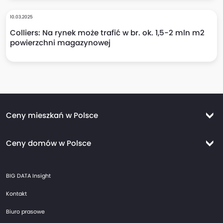
10.03.2025
Colliers: Na rynek może trafić w br. ok. 1,5-2 mln m2
powierzchni magazynowej
Ceny mieszkań w Polsce
Ceny mieszkań Warszawa
Ceny domów w Polsce
Ceny mieszkań Kraków
Ceny domów Warszawa
Ceny mieszkań Wrocław
BIG DATA Insight
Ceny domów Kraków
Ceny mieszkań Trójmiasto
Kontakt
Ceny domów Wrocław
Ceny mieszkań Gdańsk
Biuro prasowe
Ceny domów Trójmiasto
Ceny mieszkań Gdynia