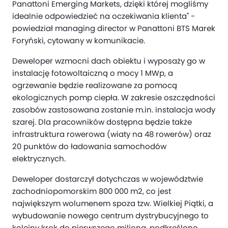
Panattoni Emerging Markets, dzięki której mogliśmy
idealnie odpowiedzieć na oczekiwania klienta" -
powiedział managing director w Panattoni BTS Marek
Foryński, cytowany w komunikacie.
Deweloper wzmocni dach obiektu i wyposaży go w
instalację fotowoltaiczną o mocy 1 MWp, a
ogrzewanie będzie realizowane za pomocą
ekologicznych pomp ciepła. W zakresie oszczędności
zasobów zastosowana zostanie m.in. instalacja wody
szarej. Dla pracowników dostępna będzie także
infrastruktura rowerowa (wiaty na 48 rowerów) oraz
20 punktów do ładowania samochodów
elektrycznych.
Deweloper dostarczył dotychczas w województwie
zachodniopomorskim 800 000 m2, co jest
największym wolumenem spoza tzw. Wielkiej Piątki, a
wybudowanie nowego centrum dystrybucyjnego to
kolejny krok do pierwszego miliona, podkreślono.