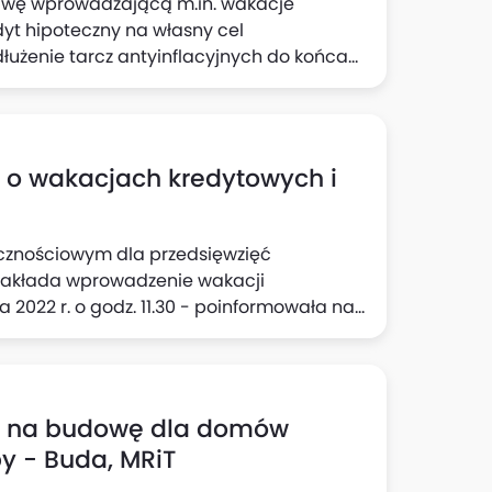
tawę wprowadzającą m.in. wakacje
dyt hipoteczny na własny cel
łużenie tarcz antyinflacyjnych do końca
awieszenie spłaty kredytu hipotecznego
esięcy: po 2 miesiące w trzecim i czwartym
terech kwartałów przyszłego roku. Okres
skorzystało się z zawieszenia spłaty
ę o wakacjach kredytowych i
cznościowym dla przedsięwzięć
zakłada wprowadzenie wakacji
 2022 r. o godz. 11.30 - poinformowała na
ia na budowę dla domów
y - Buda, MRiT