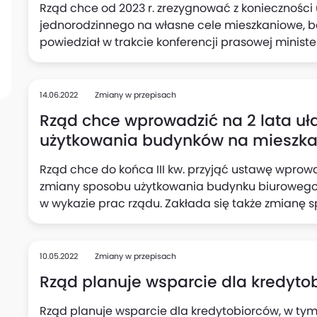
Rząd chce od 2023 r. zrezygnować z koniecznośc
jednorodzinnego na własne cele mieszkaniowe, b
powiedział w trakcie konferencji prasowej minist
"Chcemy w ogóle zrezygnować z pozwoleń na bu
własnych celów mieszkaniowych. Czyli to, co było
i od nowego roku będziemy chcieli wprowadzić z
14.06.2022
Zmiany w przepisach
jednorodzinnym dla domów, bez względu na powie
Rząd chce wprowadzić na 2 lata uł
pozwolenia na budowę" - powiedział. Z prezentacj
użytkowania budynków na mieszka
obligatoryjny dla budowy domu powyżej 70 m.kw.
Rząd chce do końca III kw. przyjąć ustawę wprowa
zmiany sposobu użytkowania budynku biurowego
w wykazie prac rządu. Zakłada się także zmianę
rozszerzenia terenów do zagospodarowania pod
"Projektowana ustawa wprowadza ułatwienia w z
budynku (biurowego lub handlowego) na mieszkal
10.05.2022
Zmiany w przepisach
przebudowy (np. konieczna będzie przebudowa, 
Rząd planuje wsparcie dla kredyto
loggie)" - napisano.
Rząd planuje wsparcie dla kredytobiorców, w ty