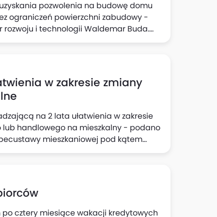
i uzyskania pozwolenia na budowę domu
ez ograniczeń powierzchni zabudowy -
er rozwoju i technologii Waldemar Buda.
dowę przy domach jednorodzinnych dla
 do 70 m.kw. dzisiaj przystępujemy do prac
asadę, że przy budownictwie
rzchnię, nie będziemy musieli uzyskiwać
atwienia w zakresie zmiany
i MRiT wynika, że kierownik budowy będzie
lne
dzającą na 2 lata ułatwienia w zakresie
 lub handlowego na mieszkalny - podano
 specustawy mieszkaniowej pod kątem
 budownictwo mieszkaniowe.
akresie zmiany sposobu użytkowania
ny związanej z koniecznością jego
aby wyodrębnić lokale lub wykonać
biorców
m po cztery miesiące wakacji kredytowych