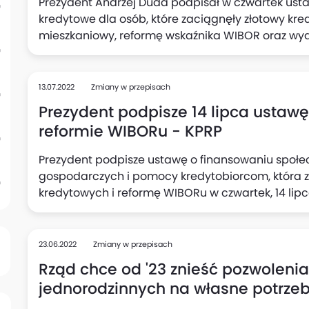
Prezydent Andrzej Duda podpisał w czwartek us
kredytowe dla osób, które zaciągnęły złotowy kre
mieszkaniowy, reformę wskaźnika WIBOR oraz wyd
października br. Wakacje kredytowe pozwolą na z
udzielonego w polskiej walucie łącznie przez 8 mi
kwartale tego roku i po 1 miesiącu w każdym z cz
13.07.2022
Zmiany w przepisach
kredytowania wydłuży się o liczbę miesięcy, kiedy 
Prezydent podpisze 14 lipca ustaw
kredytu.
reformie WIBORu - KPRP
Prezydent podpisze ustawę o finansowaniu społe
gospodarczych i pomocy kredytobiorcom, która 
kredytowych i reformę WIBORu w czwartek, 14 lipca
Twitterze Kancelaria Prezydenta.
23.06.2022
Zmiany w przepisach
Rząd chce od '23 znieść pozwolen
jednorodzinnych na własne potrzeb