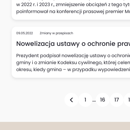
w 2022 r. i 2023 r., zmniejszenie obciążeń z tego ty
poinformował na konferencji prasowej premier M
09.05.2022
Zmiany w przepisach
Nowelizacja ustawy o ochronie pra
Prezydent podpisał nowelizację ustawy o ochron
gminy i o zmianie Kodeksu cywilnego, której celem
okresu, kiedy gmina – w przypadku wypowiedze
najemcy lokalu zamiennego, poinformowała Kanc
1
...
16
17