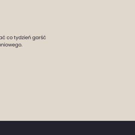
ać co tydzień garść
aniowego.