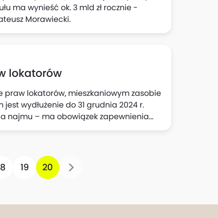
tułu ma wynieść ok. 3 mld zł rocznie -
ateusz Morawiecki.
w lokatorów
ie praw lokatorów, mieszkaniowym zasobie
 jest wydłużenie do 31 grudnia 2024 r.
nia najmu – ma obowiązek zapewnienia
elaria Prezydenta.
18
19
20