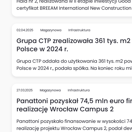
Hala nr 2, realizowana w II etapie inwestycji Good 
certyfikat BREEAM International New Construction
02.04.2025
Magazynowa
Infrastruktura
Grupa CTP zrealizowała 361 tys. m
Polsce w 2024 r.
Grupa CTP oddała do użytkowania 361 tys. m2 po
Polsce w 2024 r., podała spółka. Na koniec roku m
27.03.2025
Magazynowa
Infrastruktura
Panattoni pozyskał 74,5 mln euro 
realizację Wrocław Campus 2
Panattoni pozyskało finansowanie w wysokości 74
realizację projektu Wrocław Campus 2, podał de