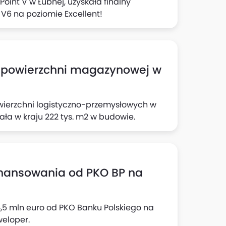
Point V w Łubnej, uzyskała finalny
 V6 na poziomie Excellent!
2 powierzchni magazynowej w
wierzchni logistyczno-przemysłowych w
iała w kraju 222 tys. m2 w budowie.
finansowania od PKO BP na
,5 mln euro od PKO Banku Polskiego na
weloper.