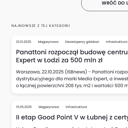
WRÓĆ DO L
NAJNOWSZE Z TEJ KATEGORII
22.10.2025
Magazynowa
Deweloperzy giełdowi
Infrastruktura
Panattoni rozpoczął budowę centr
Expert w Łodzi za 500 mln zł
Warszawa, 22.10.2025 (ISBnews) - Panattoni roz
dystrybucyjnego dla marki Media Expert, a inwes
o łącznej powierzchni 208 tys. m2 i wartości 500 
największych obiektów magazynowych w kraju, po
15.05.2025
Magazynowa
Infrastruktura
II etap Good Point V w Łubnej z cer