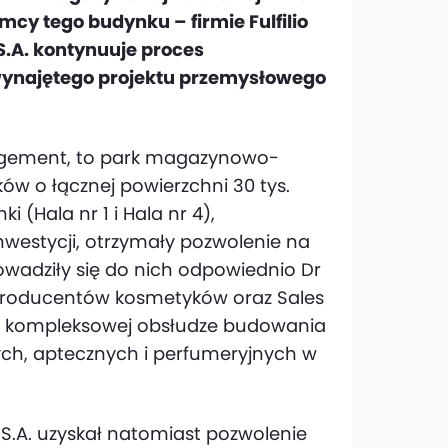
cy tego budynku – firmie Fulfilio
.A. kontynuuje proces
 wynajętego projektu przemysłowego
nagement, to park magazynowo-
ów o łącznej powierzchni 30 tys.
 (Hala nr 1 i Hala nr 4),
nwestycji, otrzymały pozwolenie na
wadziły się do nich odpowiednio Dr
h producentów kosmetyków oraz Sales
ię w kompleksowej obsłudze budowania
ych, aptecznych i perfumeryjnych w
S.A. uzyskał natomiast pozwolenie