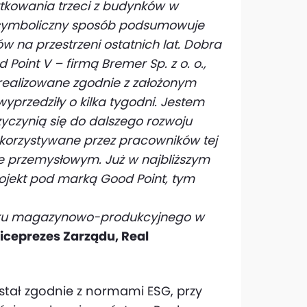
ytkowania trzeci z budynków w
 symboliczny sposób podsumowuje
w na przestrzeni ostatnich lat. Dobra
int V – firmą Bremer Sp. z o. o.,
realizowane zgodnie z założonym
rzedziły o kilka tygodni. Jestem
zyczynią się do dalszego rozwoju
wykorzystywane przez pracowników tej
e przemysłowym. Już w najbliższym
ojekt pod marką Good Point, tym
arku magazynowo-produkcyjnego w
iceprezes Zarządu, Real
tał zgodnie z normami ESG, przy