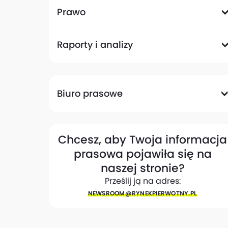
Komunikacyjna
Magazynowa
Plany zagospodarowania przestrzennego
Pozwolenia na budowę
Przetargi
Społeczna
Prawo
Analizy prawne
Zmiany w przepisach
Raporty i analizy
Analizy ekspertów
Raporty
Trendy rynkowe
Biuro prasowe
Biuro prasowe
Materiały dla mediów
Eksperci
My w mediach
Kontakt
Chcesz, aby Twoja informacja
prasowa pojawiła się na
naszej stronie?
Prześlij ją na adres:
NEWSROOM@​RYNEKPIERWOTNY.PL