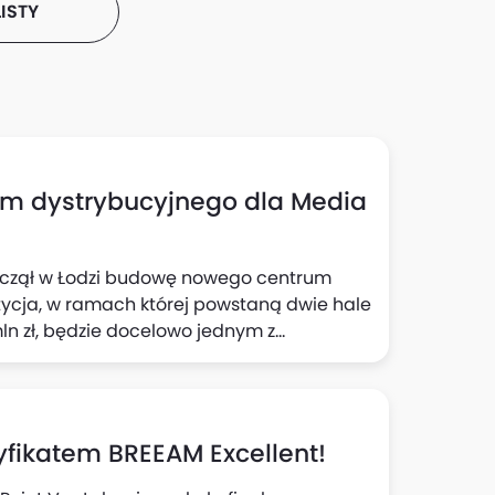
ISTY
um dystrybucyjnego dla Media
począł w Łodzi budowę nowego centrum
tycja, w ramach której powstaną dwie hale
mln zł, będzie docelowo jednym z
dało Panattoni.
tyfikatem BREEAM Excellent!