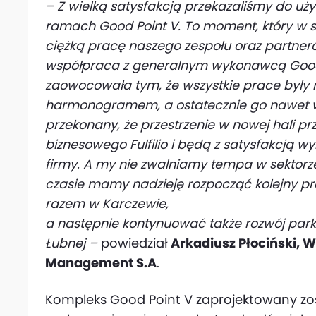
– Z wielką satysfakcją przekazaliśmy do uż
ramach Good Point V. To moment, który w
ciężką pracę naszego zespołu oraz partneró
współpraca z generalnym wykonawcą Good Po
zaowocowała tym, że wszystkie prace były 
harmonogramem, a ostatecznie go nawet wyp
przekonany, że przestrzenie w nowej hali pr
biznesowego Fulfilio i będą z satysfakcją 
firmy. A my nie zwalniamy tempa w sektorz
czasie mamy nadzieję rozpocząć kolejny pr
razem w Karczewie,
a następnie kontynuować także rozwój p
Łubnej –
powiedział
Arkadiusz Płociński, W
Management S.A
.
Kompleks Good Point V zaprojektowany zos