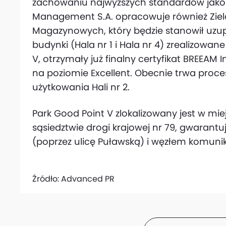
zachowaniu najwyższych standardów jakoś
Management S.A. opracowuje również Zie
Magazynowych, który będzie stanowił uzupe
budynki (Hala nr 1 i Hala nr 4) zrealizowa
V, otrzymały już finalny certyfikat BREEAM
na poziomie Excellent. Obecnie trwa proces
użytkowania Hali nr 2.
Park Good Point V zlokalizowany jest w m
sąsiedztwie drogi krajowej nr 79, gwarant
(poprzez ulicę Puławską) i węzłem komuni
Źródło:
Advanced PR