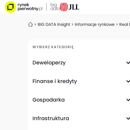
BIG DATA Insight
Informacje rynkowe
Real 
WYBIERZ KATEGORIĘ
Deweloperzy
Deweloperzy giełdowi
Finanse i kredyty
Analizy i raporty
Informacje giełdowe
Informacje ogólne
Wyniki finansowe
Gospodarka
Banki
Biznes
Informacje z gospodarki
Infrastruktura