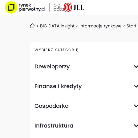
BIG DATA Insight
Informacje rynkowe
Start
WYBIERZ KATEGORIĘ
Deweloperzy
Deweloperzy giełdowi
Finanse i kredyty
Analizy i raporty
Informacje giełdowe
Informacje ogólne
Wyniki finansowe
Gospodarka
Banki
Biznes
Informacje z gospodarki
Infrastruktura