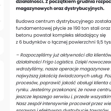
działalności. Z początkiem grudnia rozpoc
magazynowych oraz dystrybucyjnych.
Budowa centrum dystrybucyjnego została 
fundamentowej płycie ze 190 ton stali oraz
betonu powstał kompleks składający się
z 6 budynków o łącznej powierzchni 9,5 t
– Rozpoczęliśmy już aktywności dla klientó
działalności Frigo Logistics. Dzięki nowocze
wdrożyliśmy, nasze operacje magazynowe b
najwyższą jakością świadczonych usług. Po
procesów, poprawić jakość obsługi klienta 
rynku. Jesteśmy przekonani, że nowe centru
jeszcze lepszego serwisu i, przede wszystk
Nasz zespół intensywnie pracował przez wi
sprawną i efektywną dystrybucję towarów. P