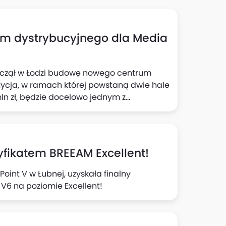
um dystrybucyjnego dla Media
począł w Łodzi budowę nowego centrum
tycja, w ramach której powstaną dwie hale
mln zł, będzie docelowo jednym z
dało Panattoni.
tyfikatem BREEAM Excellent!
Point V w Łubnej, uzyskała finalny
 V6 na poziomie Excellent!