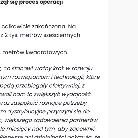
zął się proces operacji
całkowicie zakończona. Na
 z 2 tys. metrów sześciennych
ys. metrów kwadratowych.
w, co stanowi ważny krok w rozwoju
snym rozwiązaniom i technologii, które
ędą przebiegały efektywniej, z
zwoli nam to zwiększyć wydajność
oraz zaspokoić rosnące potrzeby
m dystrybucyjne przyczyni się do
im, większego zadowolenia partnerów.
ele miesięcy nad tym, aby zapewnić
ierwsze dni działalności pokazują, że