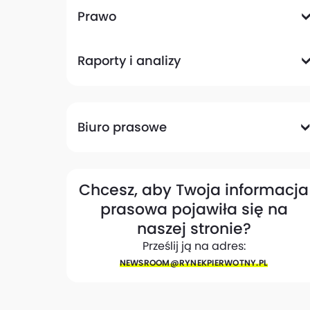
Komunikacyjna
Magazynowa
Plany zagospodarowania przestrzennego
Pozwolenia na budowę
Przetargi
Społeczna
Prawo
Analizy prawne
Zmiany w przepisach
Raporty i analizy
Analizy ekspertów
Raporty
Trendy rynkowe
Biuro prasowe
Biuro prasowe
Materiały dla mediów
Eksperci
My w mediach
Kontakt
Chcesz, aby Twoja informacja
prasowa pojawiła się na
naszej stronie?
Prześlij ją na adres:
NEWSROOM@​RYNEKPIERWOTNY.PL