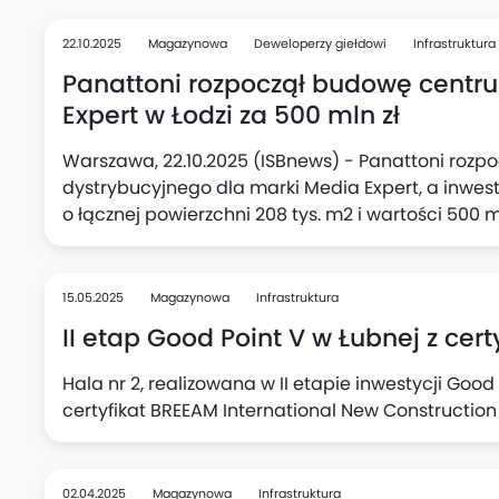
22.10.2025
Magazynowa
Deweloperzy giełdowi
Infrastruktura
Panattoni rozpoczął budowę centr
Expert w Łodzi za 500 mln zł
Warszawa, 22.10.2025 (ISBnews) - Panattoni roz
dystrybucyjnego dla marki Media Expert, a inwes
o łącznej powierzchni 208 tys. m2 i wartości 500 
największych obiektów magazynowych w kraju, po
15.05.2025
Magazynowa
Infrastruktura
II etap Good Point V w Łubnej z cer
Hala nr 2, realizowana w II etapie inwestycji Good 
certyfikat BREEAM International New Construction
02.04.2025
Magazynowa
Infrastruktura