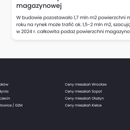
magazynowej
W budowie pozostawało 1,7 mln m2 powierzchni m
roku na rynek może trafić ok. 1,5-2 mln m2, szacuj
w 2024 r. całkowita podaż powierzchni magazynow
z danych firmy doradczej.
raków
Ceny mieszkań Wrocław
dynia
Ceny mieszkań Sopot
czecin
Ceny mieszkań Olsztyn
towice / GZM
Ceny mieszkań Kielce