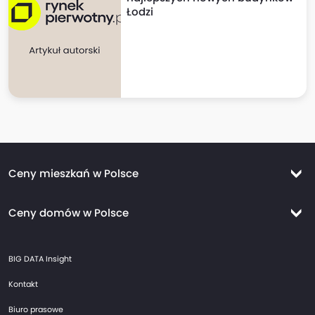
Łodzi
Ceny mieszkań w Polsce
Ceny mieszkań Warszawa
Ceny domów w Polsce
Ceny mieszkań Kraków
Ceny domów Warszawa
Ceny mieszkań Wrocław
BIG DATA Insight
Ceny domów Kraków
Ceny mieszkań Trójmiasto
Kontakt
Ceny domów Wrocław
Ceny mieszkań Gdańsk
Biuro prasowe
Ceny domów Trójmiasto