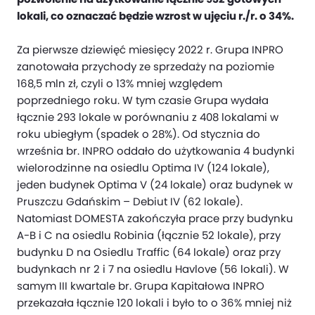
lokali, co oznaczać będzie wzrost w ujęciu r./r. o 34%.
Za pierwsze dziewięć miesięcy 2022 r. Grupa INPRO
zanotowała przychody ze sprzedaży na poziomie
168,5 mln zł, czyli o 13% mniej względem
poprzedniego roku. W tym czasie Grupa wydała
łącznie 293 lokale w porównaniu z 408 lokalami w
roku ubiegłym (spadek o 28%). Od stycznia do
września br. INPRO oddało do użytkowania 4 budynki
wielorodzinne na osiedlu Optima IV (124 lokale),
jeden budynek Optima V (24 lokale) oraz budynek w
Pruszczu Gdańskim – Debiut IV (62 lokale).
Natomiast DOMESTA zakończyła prace przy budynku
A-B i C na osiedlu Robinia (łącznie 52 lokale), przy
budynku D na Osiedlu Traffic (64 lokale) oraz przy
budynkach nr 2 i 7 na osiedlu Havlove (56 lokali). W
samym III kwartale br. Grupa Kapitałowa INPRO
przekazała łącznie 120 lokali i było to o 36% mniej niż