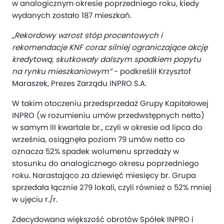
w analogicznym okresie poprzedniego roku, kiedy
wydanych zostało 187 mieszkań.
„Rekordowy wzrost stóp procentowych i
rekomendacje KNF coraz silniej ograniczające akcję
kredytową, skutkowały dalszym spadkiem popytu
na rynku mieszkaniowym”
- podkreślił Krzysztof
Maraszek, Prezes Zarządu INPRO S.A.
W takim otoczeniu przedsprzedaż Grupy Kapitałowej
INPRO (w rozumieniu umów przedwstępnych netto)
w samym III kwartale br., czyli w okresie od lipca do
września, osiągnęła poziom 79 umów netto co
oznacza 52% spadek wolumenu sprzedaży w
stosunku do analogicznego okresu poprzedniego
roku. Narastająco za dziewięć miesięcy br. Grupa
sprzedała łącznie 279 lokali, czyli również o 52% mniej
w ujęciu r./r.
Zdecydowana większość obrotów Spółek INPRO i