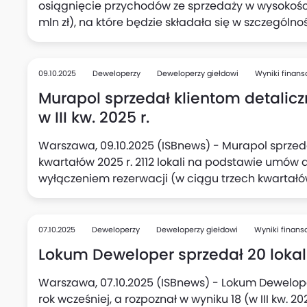
osiągnięcie przychodów ze sprzedaży w wysokości 
mln zł), na które będzie składała się w szczególno
lokali) rozpoznana w wyniku finansowym, natomia
sprzedaży lokali na podstawie umów rezerwacyjn
wynosi 625 lokali (poprzednio 510 lokali), podała s
09.10.2025
Deweloperzy
Deweloperzy giełdowi
Wyniki finan
Murapol sprzedał klientom detalicz
w III kw. 2025 r.
Warszawa, 09.10.2025 (ISBnews) - Murapol sprzed
kwartałów 2025 r. 2112 lokali na podstawie umów 
wyłączeniem rezerwacji (w ciągu trzech kwartałów
samym III kwartale wobec 692 rok wcześniej. Pon
125 opłaconych umów rezerwacyjnych (po wyeli
sprzedaż netto do klientów detalicznych za trzy k
07.10.2025
Deweloperzy
Deweloperzy giełdowi
Wyniki finan
deweloperskie, przedwstępne oraz opłacone umo
Lokum Deweloper sprzedał 20 lokali, 
rezygnacji (za trzy kwartały 2024 r. - 2234), podał
Warszawa, 07.10.2025 (ISBnews) - Lokum Deweloper 
rok wcześniej, a rozpoznał w wyniku 18 (w III kw. 2