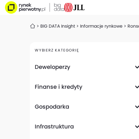
BIG DATA Insight
Informacje rynkowe
Ronso
WYBIERZ KATEGORIĘ
Deweloperzy
Deweloperzy giełdowi
Finanse i kredyty
Analizy i raporty
Informacje giełdowe
Informacje ogólne
Wyniki finansowe
Gospodarka
Banki
Biznes
Informacje z gospodarki
Infrastruktura