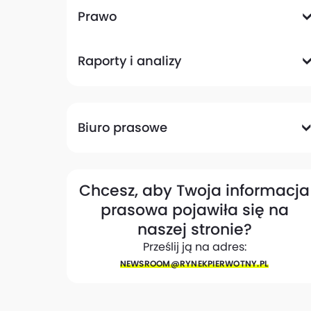
Komunikacyjna
Magazynowa
Plany zagospodarowania przestrzennego
Pozwolenia na budowę
Przetargi
Społeczna
Prawo
Analizy prawne
Zmiany w przepisach
Raporty i analizy
Analizy ekspertów
Raporty
Trendy rynkowe
Biuro prasowe
Biuro prasowe
Materiały dla mediów
Eksperci
My w mediach
Kontakt
Chcesz, aby Twoja informacja
prasowa pojawiła się na
naszej stronie?
Prześlij ją na adres:
NEWSROOM@​RYNEKPIERWOTNY.PL