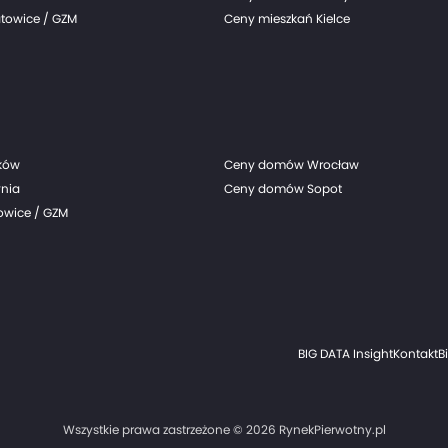
towice / GZM
Ceny mieszkań Kielce
ków
Ceny domów Wrocław
nia
Ceny domów Sopot
wice / GZM
BIG DATA Insight
Kontakt
B
Wszystkie prawa zastrzeżone © 2026 RynekPierwotny.pl