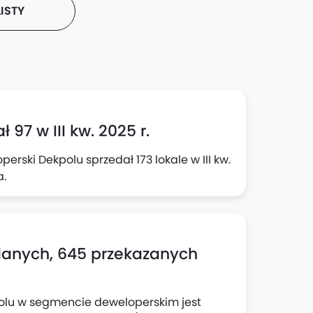
ISTY
 97 w III kw. 2025 r.
rski Dekpolu sprzedał 173 lokale w III kw.
a.
danych, 645 przekazanych
olu w segmencie deweloperskim jest