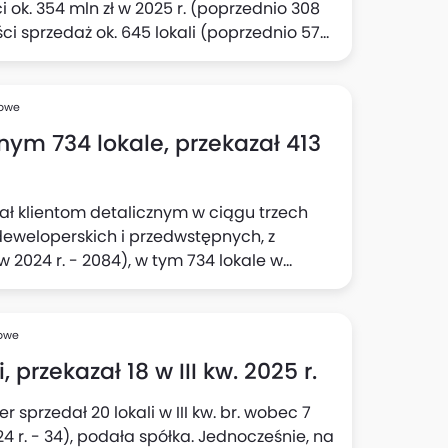
ok. 354 mln zł w 2025 r. (poprzednio 308
ści sprzedaż ok. 645 lokali (poprzednio 570
st aktualny cel w odniesieniu do
ych, deweloperskich i przedwstępnych
półka.
sowe
nym 734 lokale, przekazał 413
ał klientom detalicznym w ciągu trzech
deweloperskich i przedwstępnych, z
 2024 r. - 2084), w tym 734 lokale w
adto, na koniec okresu Grupa posiadała
minowaniu rezygnacji). Tym samym łączna
wartały 2025 r. wyniosła 2237 - umowy
sowe
wy rezerwacyjne, po wyeliminowaniu
przekazał 18 w III kw. 2025 r.
a spółka.
sprzedał 20 lokali w III kw. br. wobec 7
024 r. - 34), podała spółka. Jednocześnie, na