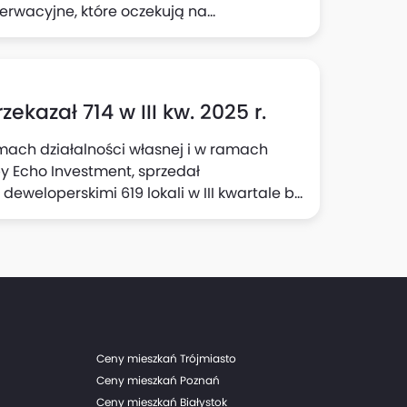
erwacyjne, które oczekują na
loperskie.
kazał 714 w III kw. 2025 r.
mach działalności własnej i w ramach
y Echo Investment, sprzedał
loperskimi 619 lokali w III kwartale br.
y Echo realizowana przez Grupę
III kwartale 2024 r. Liczba lokali
 (z czego 384 to bezpośrednio przekazania
 porównaniu do 341 lokali przekazanych w
Ceny mieszkań Trójmiasto
Ceny mieszkań Poznań
Ceny mieszkań Białystok