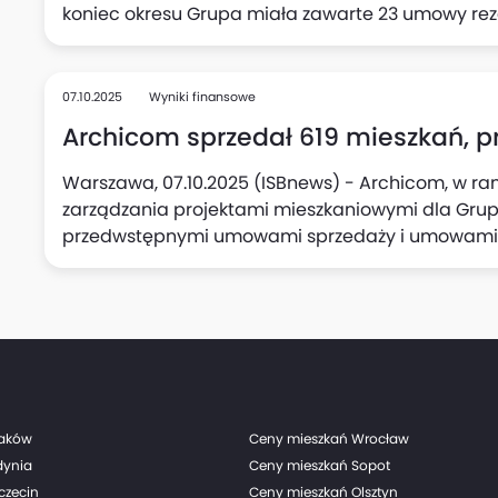
koniec okresu Grupa miała zawarte 23 umowy rez
przekształcenie w umowy przedwstępne lub dewe
07.10.2025
Wyniki finansowe
Archicom sprzedał 619 mieszkań, prze
Warszawa, 07.10.2025 (ISBnews) - Archicom, w ra
zarządzania projektami mieszkaniowymi dla Grup
przedwstępnymi umowami sprzedaży i umowami dewe
(z czego 95 umów to bezpośrednio sprzedaż Grup
Archicom), w porównaniu do 589 umów zawartych w 
przekazanych klientom wyniosła w tym czasie 714
Grupy Echo realizowane przez Grupę Archicom), w
III kwartale 2024 r., podała spółka.
raków
Ceny mieszkań Wrocław
dynia
Ceny mieszkań Sopot
czecin
Ceny mieszkań Olsztyn