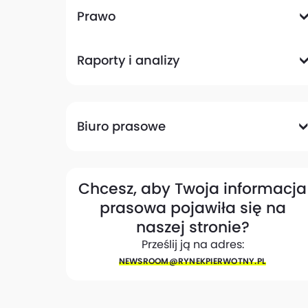
Komunikacyjna
Magazynowa
Plany zagospodarowania przestrzennego
Pozwolenia na budowę
Przetargi
Społeczna
Prawo
Analizy prawne
Zmiany w przepisach
Raporty i analizy
Analizy ekspertów
Raporty
Trendy rynkowe
Biuro prasowe
Biuro prasowe
Materiały dla mediów
Eksperci
My w mediach
Kontakt
Chcesz, aby Twoja informacja
prasowa pojawiła się na
naszej stronie?
Prześlij ją na adres:
NEWSROOM@​RYNEKPIERWOTNY.PL