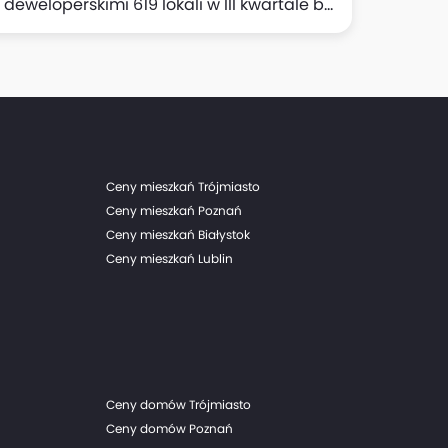
loperskimi 619 lokali w III kwartale br.
y Echo realizowana przez Grupę
III kwartale 2024 r. Liczba lokali
 (z czego 384 to bezpośrednio przekazania
 porównaniu do 341 lokali przekazanych w
Ceny mieszkań Trójmiasto
Ceny mieszkań Poznań
Ceny mieszkań Białystok
Ceny mieszkań Lublin
Ceny domów Trójmiasto
Ceny domów Poznań