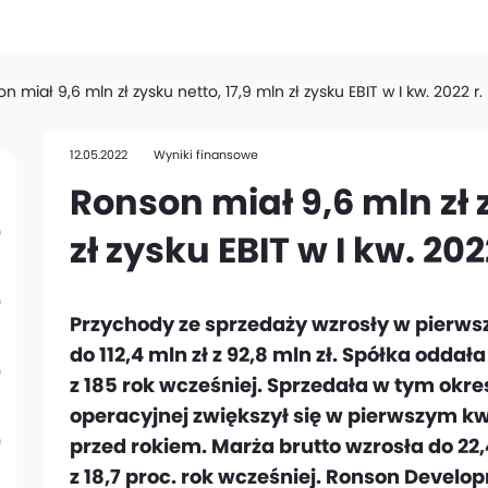
n miał 9,6 mln zł zysku netto, 17,9 mln zł zysku EBIT w I kw. 2022 r.
12.05.2022
Wyniki finansowe
Ronson miał 9,6 mln zł 
zł zysku EBIT w I kw. 202
Przychody ze sprzedaży wzrosły w pierws
do 112,4 mln zł z 92,8 mln zł. Spółka odda
z 185 rok wcześniej. Sprzedała w tym okresi
operacyjnej zwiększył się w pierwszym kwar
przed rokiem. Marża brutto wzrosła do 22
z 18,7 proc. rok wcześniej. Ronson Develo