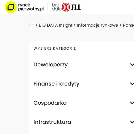
BIG DATA Insight
Informacje rynkowe
Ronso
WYBIERZ KATEGORIĘ
Deweloperzy
Deweloperzy giełdowi
Finanse i kredyty
Analizy i raporty
Informacje giełdowe
Informacje ogólne
Wyniki finansowe
Gospodarka
Banki
Biznes
Informacje z gospodarki
Infrastruktura