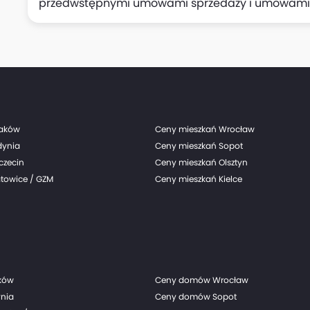
przedwstępnymi umowami sprzedaży i umowami dewe
(z czego 95 umów to bezpośrednio sprzedaż Grup
Archicom), w porównaniu do 589 umów zawartych w 
przekazanych klientom wyniosła w tym czasie 714
Grupy Echo realizowane przez Grupę Archicom), w
III kwartale 2024 r., podała spółka.
raków
Ceny mieszkań Wrocław
dynia
Ceny mieszkań Sopot
czecin
Ceny mieszkań Olsztyn
towice / GZM
Ceny mieszkań Kielce
ków
Ceny domów Wrocław
nia
Ceny domów Sopot