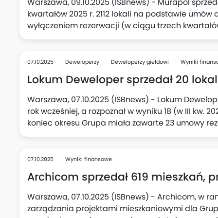
Warszawa, 09.10.2025 (ISBnews) - Murapol sprzed
kwartałów 2025 r. 2112 lokali na podstawie umów 
wyłączeniem rezerwacji (w ciągu trzech kwartałów
samym III kwartale wobec 692 rok wcześniej. Pon
125 opłaconych umów rezerwacyjnych (po wyeli
sprzedaż netto do klientów detalicznych za trzy k
07.10.2025
Deweloperzy
Deweloperzy giełdowi
Wyniki finan
deweloperskie, przedwstępne oraz opłacone umo
Lokum Deweloper sprzedał 20 lokali, 
rezygnacji (za trzy kwartały 2024 r. - 2234), podał
Warszawa, 07.10.2025 (ISBnews) - Lokum Deweloper 
rok wcześniej, a rozpoznał w wyniku 18 (w III kw. 2
koniec okresu Grupa miała zawarte 23 umowy rez
przekształcenie w umowy przedwstępne lub dewe
07.10.2025
Wyniki finansowe
Archicom sprzedał 619 mieszkań, prze
Warszawa, 07.10.2025 (ISBnews) - Archicom, w ra
zarządzania projektami mieszkaniowymi dla Grup