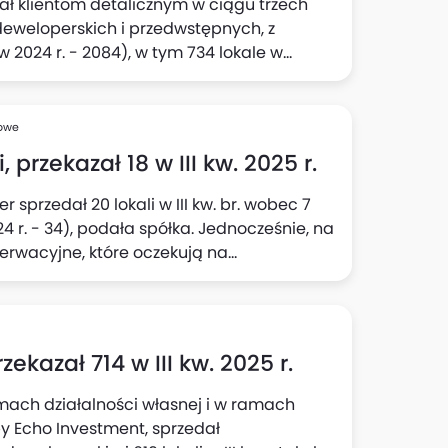
ał klientom detalicznym w ciągu trzech
deweloperskich i przedwstępnych, z
 2024 r. - 2084), w tym 734 lokale w
adto, na koniec okresu Grupa posiadała
minowaniu rezygnacji). Tym samym łączna
wartały 2025 r. wyniosła 2237 - umowy
sowe
wy rezerwacyjne, po wyeliminowaniu
przekazał 18 w III kw. 2025 r.
a spółka.
sprzedał 20 lokali w III kw. br. wobec 7
024 r. - 34), podała spółka. Jednocześnie, na
erwacyjne, które oczekują na
loperskie.
kazał 714 w III kw. 2025 r.
mach działalności własnej i w ramach
y Echo Investment, sprzedał