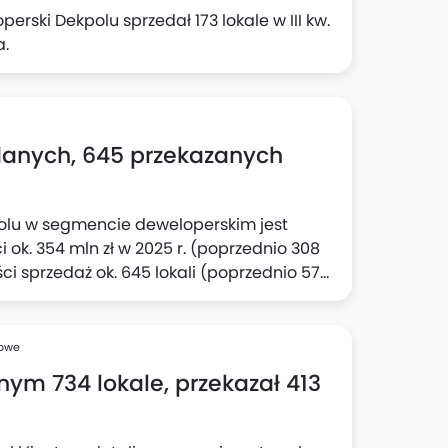
rski Dekpolu sprzedał 173 lokale w III kw.
a.
danych, 645 przekazanych
olu w segmencie deweloperskim jest
ok. 354 mln zł w 2025 r. (poprzednio 308
ści sprzedaż ok. 645 lokali (poprzednio 570
st aktualny cel w odniesieniu do
ych, deweloperskich i przedwstępnych
półka.
sowe
nym 734 lokale, przekazał 413