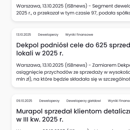
Warszawa, 13.10.2025 (ISBnews) - Segment dewelope
2025 r., a przekazał w tym czasie 97, podała spółk
13.10.2025
Deweloperzy
Wyniki finansowe
Dekpol podniósł cele do 625 sprze
lokali w 2025 r.
Warszawa, 13.10.2025 (ISBnews) - Zamiarem Dekp
osiągnięcie przychodów ze sprzedaży w wysokości 
mln zł), na które będzie składała się w szczególno
lokali) rozpoznana w wyniku finansowym, natomia
sprzedaży lokali na podstawie umów rezerwacyjn
wynosi 625 lokali (poprzednio 510 lokali), podała s
09.10.2025
Deweloperzy
Deweloperzy giełdowi
Wyniki finan
Murapol sprzedał klientom detalicz
w III kw. 2025 r.