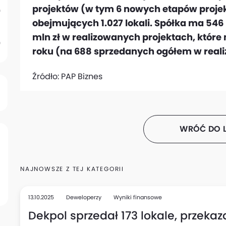
projektów (w tym 6 nowych etapów projek
obejmujących 1.027 lokali. Spółka ma 546 
mln zł w realizowanych projektach, któr
roku (na 688 sprzedanych ogółem w real
Źródło:
PAP Biznes
WRÓĆ DO L
NAJNOWSZE Z TEJ KATEGORII
13.10.2025
Deweloperzy
Wyniki finansowe
Dekpol sprzedał 173 lokale, przekazał