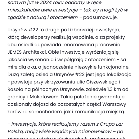
samym już w 2024 roku oddamy w ręce
mieszkańców dwie inwestycje – tak, by mogli żyć w
zgodzie z naturą i otoczeniem –
podsumowuje.
Ursynów #22 to druga po Lizbońskiej inwestycja,
którą deweloperzy realizują wspólnie, a za projekty
obu osiedli odpowiada renomowana pracownia
JEMES Architekci. Obie inwestycje wyróżniają się
jakością wykonania i współgrają z otoczeniem - są
miłe dla oka, a jednocześnie niezwykle funkcjonalne.
Dużą zaletą osiedla Ursynów #22 jest jego lokalizacja
- powstaje przy skrzyżowaniu ulic Ciszewskiego i
Rosoła na północnym Ursynowie, zaledwie 1,3 km od
granicy z Mokotowem. Takie położenie gwarantuje
doskonały dojazd do pozostałych części Warszawy
zarówno samochodem, jak i komunikacją miejską.
- Inwestycje, które realizujemy razem z Grupo Lar
Polska, mają wiele wspólnych mianowników – po
pierwsze powstają w doskonałych, preferowanych