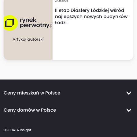
24.11.2025
II etap Diasfery Łódzkiej wśród
najlepszych nowych budynków
Łodzi
Ceny mieszkań w Polsce
Ceny mieszkań Warszawa
Ceny domów w Polsce
Ceny mieszkań Kraków
Ceny domów Warszawa
Ceny mieszkań Wrocław
BIG DATA Insight
Ceny domów Kraków
Ceny mieszkań Trójmiasto