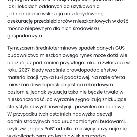
jak i lokalach oddanych do użytkowania
jednoznacznie wskazują na zdecydowaną
asekurację przedsiębiorców mieszkaniowych w dość
mocno niepewnym dla nich środowisku
gospodarczym.
Tymczasem średnioterminowy spadek danych GUS
budownictwa mieszkaniowego rynek może dotkliwie
odczuć już pod koniec przyszłego roku, a zwłaszcza w
roku 2027, kiedy wzrośnie prawdopodobieństwo
materializacji ryzyka luki podażowej. Na razie oferta
mieszkań deweloperskich jest na rekordowym
poziomie, jednak sytuacja taka nie będzie trwała w
nieskończoność, co wyraźnie sygnalizują zniżkujące
statystyki nowych inwestycji i pozwoleń na budowę.
W przypadku tych ostatnich nadwyżka decyzji
administracyjnych nad uruchomianymi budowami,
czyli tzw. „zapas PnB” od kilku miesięcy utrzymuje się
w okolicach zera, co jest zjawiskiem rzadko