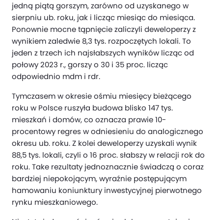
jedną piątą gorszym, zarówno od uzyskanego w
sierpniu ub. roku, jak i licząc miesiąc do miesiąca.
Ponownie mocne tąpnięcie zaliczyli deweloperzy z
wynikiem zaledwie 8,3 tys. rozpoczętych lokali. To
jeden z trzech ich najsłabszych wyników licząc od
połowy 2023 r., gorszy o 30 i 35 proc. licząc
odpowiednio mdm i rdr.
Tymczasem w okresie ośmiu miesięcy bieżącego
roku w Polsce ruszyła budowa blisko 147 tys.
mieszkań i domów, co oznacza prawie 10-
procentowy regres w odniesieniu do analogicznego
okresu ub. roku. Z kolei deweloperzy uzyskali wynik
88,5 tys. lokali, czyli o 16 proc. słabszy w relacji rok do
roku. Take rezultaty jednoznacznie świadczą o coraz
bardziej niepokojącym, wyraźnie postępującym
hamowaniu koniunktury inwestycyjnej pierwotnego
rynku mieszkaniowego.