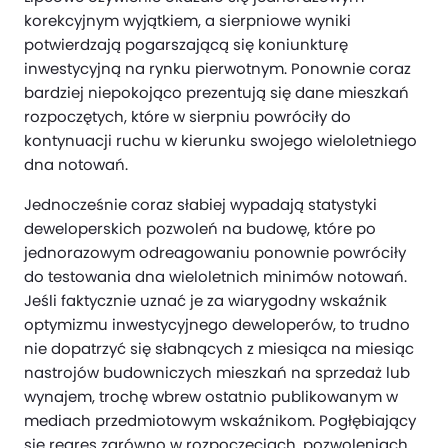
korekcyjnym wyjątkiem, a sierpniowe wyniki
potwierdzają pogarszającą się koniunkturę
inwestycyjną na rynku pierwotnym. Ponownie coraz
bardziej niepokojąco prezentują się dane mieszkań
rozpoczętych, które w sierpniu powróciły do
kontynuacji ruchu w kierunku swojego wieloletniego
dna notowań.
Jednocześnie coraz słabiej wypadają statystyki
deweloperskich pozwoleń na budowę, które po
jednorazowym odreagowaniu ponownie powróciły
do testowania dna wieloletnich minimów notowań.
Jeśli faktycznie uznać je za wiarygodny wskaźnik
optymizmu inwestycyjnego deweloperów, to trudno
nie dopatrzyć się słabnących z miesiąca na miesiąc
nastrojów budowniczych mieszkań na sprzedaż lub
wynajem, trochę wbrew ostatnio publikowanym w
mediach przedmiotowym wskaźnikom. Pogłębiający
się regres zarówno w rozpoczęciach, pozwoleniach