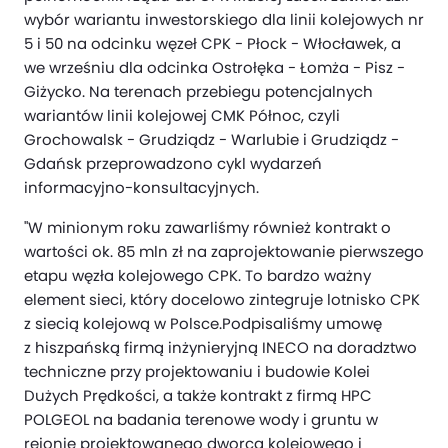
wybór wariantu inwestorskiego dla linii kolejowych nr
5 i 50 na odcinku węzeł CPK - Płock - Włocławek, a
we wrześniu dla odcinka Ostrołęka - Łomża - Pisz -
Giżycko. Na terenach przebiegu potencjalnych
wariantów linii kolejowej CMK Północ, czyli
Grochowalsk - Grudziądz - Warlubie i Grudziądz -
Gdańsk przeprowadzono cykl wydarzeń
informacyjno-konsultacyjnych.
"W minionym roku zawarliśmy również kontrakt o
wartości ok. 85 mln zł na zaprojektowanie pierwszego
etapu węzła kolejowego CPK. To bardzo ważny
element sieci, który docelowo zintegruje lotnisko CPK
z siecią kolejową w Polsce.Podpisaliśmy umowę
z hiszpańską firmą inżynieryjną INECO na doradztwo
techniczne przy projektowaniu i budowie Kolei
Dużych Prędkości, a także kontrakt z firmą HPC
POLGEOL na badania terenowe wody i gruntu w
rejonie projektowanego dworca kolejowego i