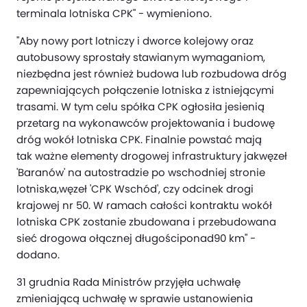
terminala lotniska CPK" - wymieniono.
"Aby nowy port lotniczy i dworce kolejowy oraz
autobusowy sprostały stawianym wymaganiom,
niezbędna jest również budowa lub rozbudowa dróg
zapewniających połączenie lotniska z istniejącymi
trasami. W tym celu spółka CPK ogłosiła jesienią
przetarg na wykonawców projektowania i budowę
dróg wokół lotniska CPK. Finalnie powstać mają
tak ważne elementy drogowej infrastruktury jakwęzeł
'Baranów' na autostradzie po wschodniej stronie
lotniska,węzeł 'CPK Wschód', czy odcinek drogi
krajowej nr 50. W ramach całości kontraktu wokół
lotniska CPK zostanie zbudowana i przebudowana
sieć drogowa ołącznej długościponad90 km" -
dodano.
31 grudnia Rada Ministrów przyjęła uchwałę
zmieniającą uchwałę w sprawie ustanowienia