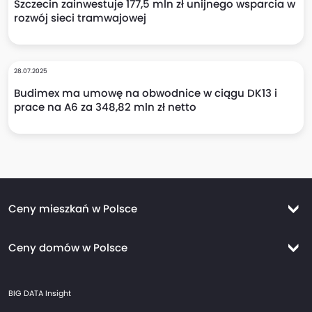
Szczecin zainwestuje 177,5 mln zł unijnego wsparcia w
rozwój sieci tramwajowej
28.07.2025
Budimex ma umowę na obwodnice w ciągu DK13 i
prace na A6 za 348,82 mln zł netto
Ceny mieszkań w Polsce
Ceny mieszkań Warszawa
Ceny domów w Polsce
Ceny mieszkań Kraków
Ceny domów Warszawa
Ceny mieszkań Wrocław
BIG DATA Insight
Ceny domów Kraków
Ceny mieszkań Trójmiasto