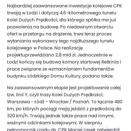
Najbardziej zaawansowane inwestycje kolejowe CPK
trwają w Łodzi i dotyczą 4,6-kilometrowego tunelu
Kolei Dużych Prędkości, dla którego spółka ma już
pozwolenia na budowę. Po niedawnym otwarciu
ofert w przetargu na drążenie, trwa teraz proces
wyłaniania wykonawcy tego najdłuższego tunelu
kolejowego w Polsce. Na realizację
projektuprzewidziano 2,8 mld zł. Jednocześnie w
Łodzi kończy się budowa komory startowej Retkinia i
prace związane ze wzmacnianiem fundamentów
budynku Łódzkiego Domu Kultury, podano także.
Na zaawansowanym etapie jest projektowanie całej
tzw. linii Y, czyli trasy Kolei Dużych Prędkości;
Warszawa - Łódź - Wrocław / Poznań. To łącznie 480
km, po których pociągi mają jeździć z prędkością do
320 km/h. Trwają jednak także prace nad innymi,
ważnymi odcinkami kolejowymi. W sierpniu
pełnomocnik rządu ds. CPK Maciej Lasek zatwierdził