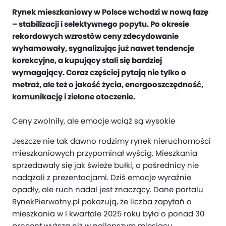
Rynek mieszkaniowy w Polsce wchodzi w nową fazę
– stabilizacji i selektywnego popytu. Po okresie
rekordowych wzrostów ceny zdecydowanie
wyhamowały, sygnalizując już nawet tendencje
korekcyjne, a kupujący stali się bardziej
wymagający. Coraz częściej pytają nie tylko o
metraż, ale też o jakość życia, energooszczędność,
komunikację i zielone otoczenie.
Ceny zwolniły, ale emocje wciąż są wysokie
Jeszcze nie tak dawno rodzimy rynek nieruchomości
mieszkaniowych przypominał wyścig. Mieszkania
sprzedawały się jak świeże bułki, a pośrednicy nie
nadążali z prezentacjami. Dziś emocje wyraźnie
opadły, ale ruch nadal jest znaczący. Dane portalu
RynekPierwotny.pl pokazują, że liczba zapytań o
mieszkania w I kwartale 2025 roku była o ponad 30
procent wyższa niż w najlepszym miesiącu