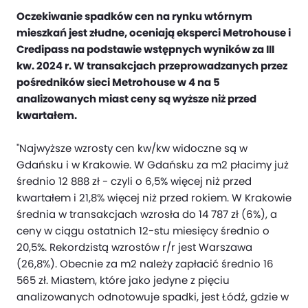
Oczekiwanie spadków cen na rynku wtórnym
mieszkań jest złudne, oceniają eksperci Metrohouse i
Credipass na podstawie wstępnych wyników za III
kw. 2024 r. W transakcjach przeprowadzanych przez
pośredników sieci Metrohouse w 4 na 5
analizowanych miast ceny są wyższe niż przed
kwartałem.
"Najwyższe wzrosty cen kw/kw widoczne są w
Gdańsku i w Krakowie. W Gdańsku za m2 płacimy już
średnio 12 888 zł - czyli o 6,5% więcej niż przed
kwartałem i 21,8% więcej niż przed rokiem. W Krakowie
średnia w transakcjach wzrosła do 14 787 zł (6%), a
ceny w ciągu ostatnich 12-stu miesięcy średnio o
20,5%. Rekordzistą wzrostów r/r jest Warszawa
(26,8%). Obecnie za m2 należy zapłacić średnio 16
565 zł. Miastem, które jako jedyne z pięciu
analizowanych odnotowuje spadki, jest Łódź, gdzie w