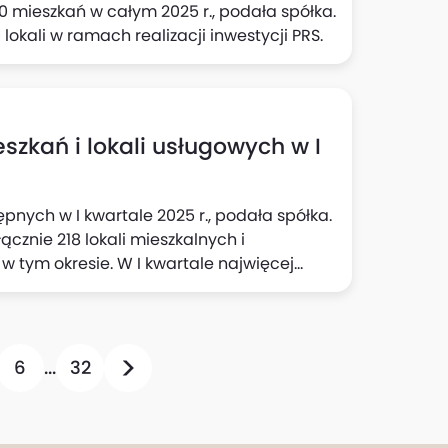
 mieszkań w całym 2025 r., podała spółka.
kali w ramach realizacji inwestycji PRS.
eszkań i lokali usługowych w I
nych w I kwartale 2025 r., podała spółka.
cznie 218 lokali mieszkalnych i
 tym okresie. W I kwartale najwięcej
zi (79), następnie w Poznaniu (22),
6
...
32