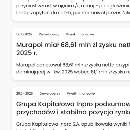
przyniósł wzrost w ujęciu r/r, a maj - po ogłosze
liczbę zapytań do spółki, poinformował prezes Ni
cały rok, przewidujące sprzedaż 3,1-3,3 tys. mies
przekazanie ok. 3 000.
12.05.2025
Deweloperzy
Wyniki finansowe
Murapol miał 68,61 mln zł zysku nett
2025 r.
Murapol odnotował 68,61 mln zł zysku netto przy
dominującej w I kw. 2025 wobec 61,1 mln zł zysku r
25.04.2025
Deweloperzy
Wyniki finansowe
Grupa Kapitałowa Inpro podsumowu
przychodów i stabilna pozycja ryn
Grupa Kapitałowa Inpro S.A. opublikowała wyniki 