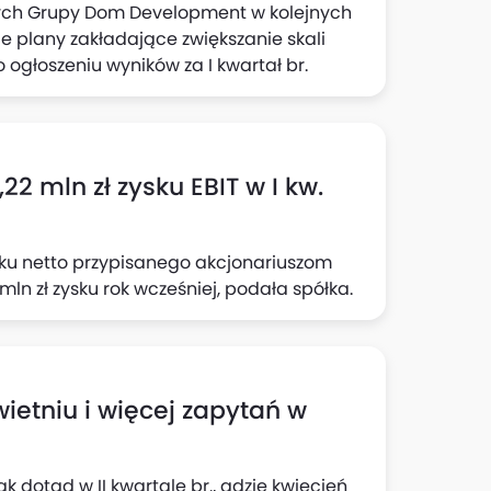
wych Grupy Dom Development w kolejnych
e plany zakładające zwiększanie skali
 ogłoszeniu wyników za I kwartał br.
,22 mln zł zysku EBIT w I kw.
sku netto przypisanego akcjonariuszom
mln zł zysku rok wcześniej, podała spółka.
ietniu i więcej zapytań w
 dotąd w II kwartale br., gdzie kwiecień