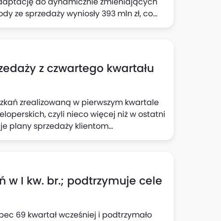
 adaptację do dynamicznie zmieniających
y ze sprzedaży wyniosły 393 mln zł, co
Zysk netto osiągnął poziom 58,6 mln zł, co
zedaży z czwartego kwartału
zkań zrealizowaną w pierwszym kwartale
operskich, czyli nieco więcej niż w ostatni
je plany sprzedaży klientom
. Dodatkowo zakłada zakontraktowanie
RS.
 w I kw. br.; podtrzymuje cele
obec 69 kwartał wcześniej i podtrzymało