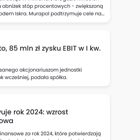
niu obniżek stóp procentowych - zwiększoną
kodem Iskra. Murapol podtrzymuje cele na
zkań w segmencie detalicznym i
o, 85 mln zł zysku EBIT w I kw.
pisanego akcjonariuszom jednostki
ok wcześniej, podała spółka.
je rok 2024: wzrost
kowa
finansowe za rok 2024, które potwierdzają