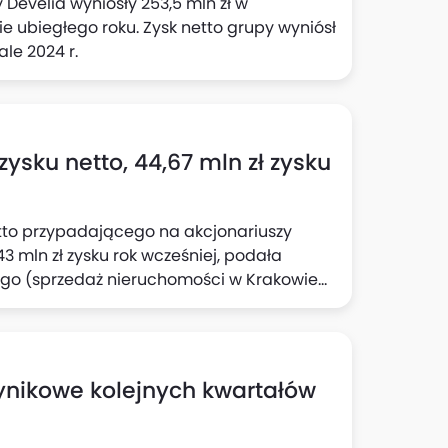
 Develia wyniosły 253,5 mln zł w
e ubiegłego roku. Zysk netto grupy wyniósł
ale 2024 r.
ysku netto, 44,67 mln zł zysku
etto przypadającego na akcjonariuszy
3 mln zł zysku rok wcześniej, podała
ego (sprzedaż nieruchomości w Krakowie
zypadającą akcjonariuszom podmiotu
nikowe kolejnych kwartałów