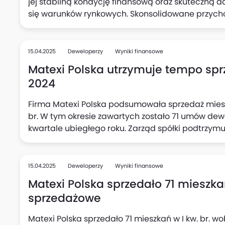
jej stabilną kondycję finansową oraz skuteczną
się warunków rynkowych. Skonsolidowane przychod
stanowi wzrost o 27% w porównaniu z rokiem 2023. 
oznacza wzrost o 37% w ujęciu rocznym.
15.04.2025
Deweloperzy
Wyniki finansowe
Matexi Polska utrzymuje tempo spr
2024
Firma Matexi Polska podsumowała sprzedaż mies
br. W tym okresie zawartych zostało 71 umów dewel
kwartale ubiegłego roku. Zarząd spółki podtrzymu
indywidualnym 400-500 mieszkań w całym 2025 r
ponad 400 lokali w ramach realizacji inwestycji P
15.04.2025
Deweloperzy
Wyniki finansowe
Matexi Polska sprzedało 71 mieszkań
sprzedażowe
Matexi Polska sprzedało 71 mieszkań w I kw. br. w