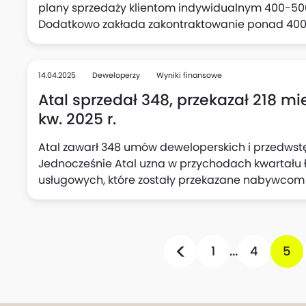
plany sprzedaży klientom indywidualnym 400-500
Dodatkowo zakłada zakontraktowanie ponad 400 lo
14.04.2025
Deweloperzy
Wyniki finansowe
Atal sprzedał 348, przekazał 218 mi
kw. 2025 r.
Atal zawarł 348 umów deweloperskich i przedwstęp
Jednocześnie Atal uzna w przychodach kwartału łą
usługowych, które zostały przekazane nabywcom w
lokali zostało wydanych we Wrocławiu (84) i w Łod
Katowicach (21), Gdańsku (8) i w Krakowie (4).
1
...
4
5