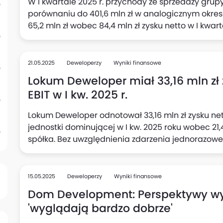
W I kwartale 2025 r. przychody ze sprzedaży grupy
porównaniu do 401,6 mln zł w analogicznym okresi
65,2 mln zł wobec 84,4 mln zł zysku netto w I kwart
21.05.2025
Deweloperzy
Wyniki finansowe
Lokum Deweloper miał 33,16 mln zł z
EBIT w I kw. 2025 r.
Lokum Deweloper odnotował 33,16 mln zł zysku n
jednostki dominującej w I kw. 2025 roku wobec 21,4
spółka. Bez uwzględnienia zdarzenia jednorazow
za 67 mln zł netto) Lokum miało stratę netto pr
dominującego w wysokości 5,18 mln zł.
15.05.2025
Deweloperzy
Wyniki finansowe
Dom Development: Perspektywy wy
'wyglądają bardzo dobrze'