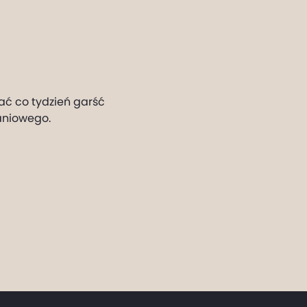
ać co tydzień garść
aniowego.