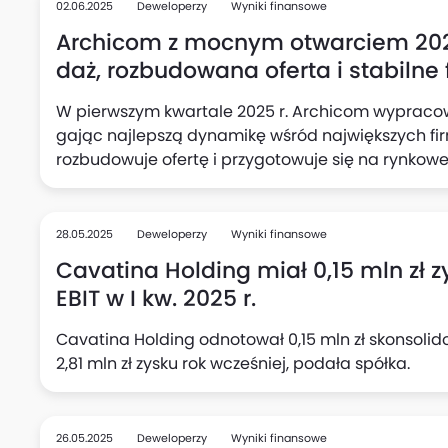
02.06.2025
Deweloperzy
Wyniki finansowe
Archicom z mocnym otwarciem 202
daż, rozbudowana oferta i stabiln
W pierwszym kwartale 2025 r. Archicom wypracowa
gając najlepszą dynamikę wśród największych fi
rozbudowuje ofertę i przygotowuje się na rynkowe
ność finansową i kontynuując politykę dzielenia s
28.05.2025
Deweloperzy
Wyniki finansowe
Cavatina Holding miał 0,15 mln zł zy
EBIT w I kw. 2025 r.
Cavatina Holding odnotował 0,15 mln zł skonsolid
2,81 mln zł zysku rok wcześniej, podała spółka.
26.05.2025
Deweloperzy
Wyniki finansowe