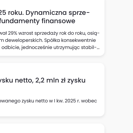
5 roku. Dynamiczna sprze-
e fundamenty finansowe
ł 29% wzrost sprzedaży rok do roku, osią-
rm deweloperskich. Spółka konsekwentnie
 odbicie, jednocześnie utrzymując stabil-
ię zyskiem z akcjonariuszami.
sku netto, 2,2 mln zł zysku
owanego zysku netto w I kw. 2025 r. wobec