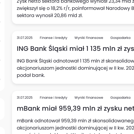
Zysk netto sektora bankowego wyniósł 23,34 mld zł
zwiększył się o 18,2% r/r, poinformował Narodowy B
sektora wynosił 20,86 mld zł.
31.07.2025
Finanse i kredyty
Wyniki finansowe
Gospodarka
ING Bank Śląski miał 1 135 mln zł zys
ING Bank Śląski odnotował 1 135 mln zł skonsolid
akcjonariuszom jednostki dominującej w II kw. 202
podał bank.
31.07.2025
Finanse i kredyty
Wyniki finansowe
Gospodarka
mBank miał 959,39 mln zł zysku nett
mBank odnotował 959,39 mln zł skonsolidowanego
akcjonariuszom jednostki dominującej w II kw. 2025