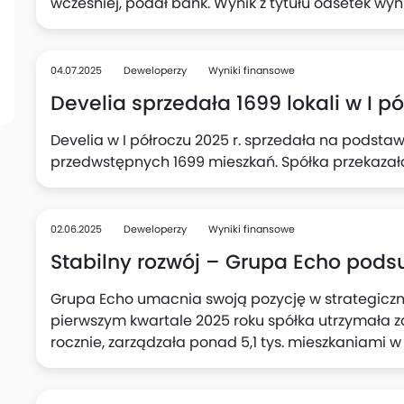
wcześniej, podał bank. Wynik z tytułu odsetek wyniósł 2 497,24 mln zł wobec 2 164,66 mln zł
rok wcześniej. Wynik z tytułu prowizji i opłat sięgn
wcześniej. Aktywa razem banku wyniosły 256,18 mld zł na koniec II kw. 2025 r. wobec 245,96
mld zł na koniec poprzedniego roku. W I poł. 2025 r. bank miał 1 665,06 mln zł
04.07.2025
Deweloperzy
Wyniki finansowe
skonsolidowanego zysku netto przypisanego akc
Develia sprzedała 1699 lokali w I pó
684,38 mln zł zysku rok wcześniej. Wskaźnik zwrotu 
r. 17,8%, a ROTE netto był na poziomie 22,0%.
Develia w I półroczu 2025 r. sprzedała na podst
przedwstępnych 1699 mieszkań. Spółka przekazała 
02.06.2025
Deweloperzy
Wyniki finansowe
Stabilny rozwój – Grupa Echo pods
Grupa Echo umacnia swoją pozycję w strategiczn
pierwszym kwartale 2025 roku spółka utrzymała z
rocznie, zarządzała ponad 5,1 tys. mieszkaniami
mln euro refinansowania dla centrum Libero Kato