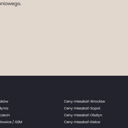
aniowego.
raków
Ceny mieszkań Wrocław
dynia
Ceny mieszkań Sopot
czecin
Ceny mieszkań Olsztyn
towice / GZM
Ceny mieszkań Kielce