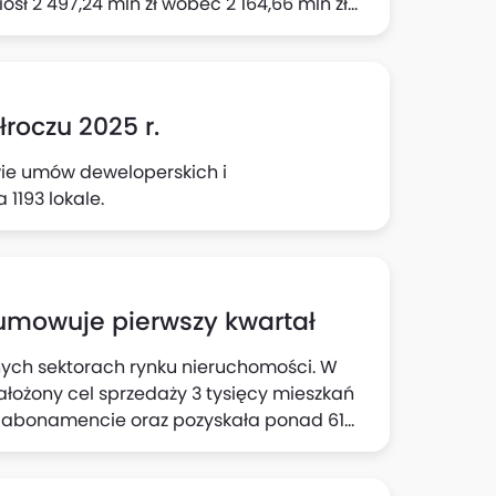
ął 582,14 mln zł wobec 491,23 mln zł rok
jonariuszom jednostki dominującej wobec
łroczu 2025 r.
z kapitału (ROE) netto wyniósł w I poł. 2025
awie umów deweloperskich i
1193 lokale.
umowuje pierwszy kwartał
ych sektorach rynku nieruchomości. W
ałożony cel sprzedaży 3 tysięcy mieszkań
 w abonamencie oraz pozyskała ponad 61
wice.